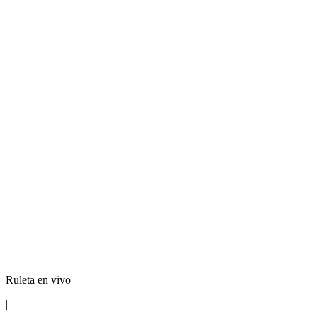
Ruleta en vivo
|