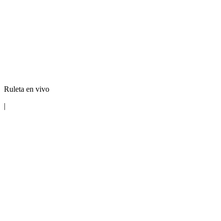
Ruleta en vivo
|