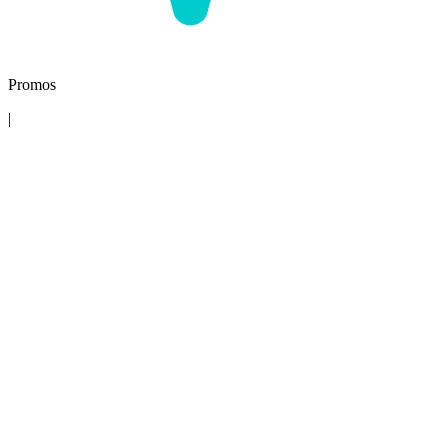
Promos
|