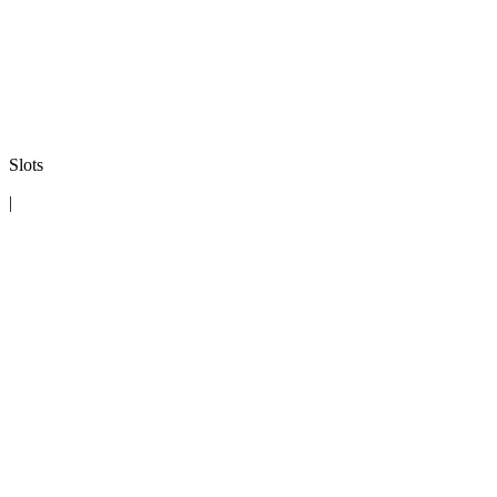
Slots
|