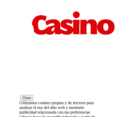
Close
Utilizamos cookies propias y de terceros para
analizar el uso del sitio web y mostrarte
publicidad relacionada con tus preferencias
sobre la base de un perfil elaborado a partir de