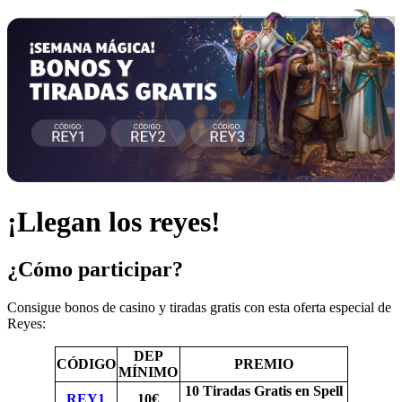
¡Llegan los reyes!
¿Cómo participar?
Consigue bonos de casino y tiradas gratis con esta oferta especial de
Reyes:
DEP
CÓDIGO
PREMIO
MÍNIMO
10 Tiradas Gratis en Spell
REY1
10€