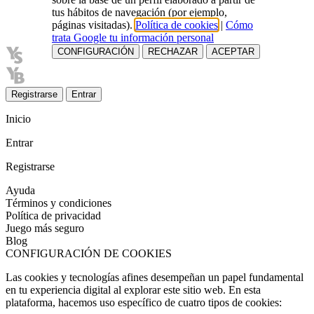
tus hábitos de navegación (por ejemplo,
páginas visitadas).
Política de cookies
|
Cómo
trata Google tu información personal
CONFIGURACIÓN
RECHAZAR
ACEPTAR
Registrarse
Entrar
Inicio
Entrar
Registrarse
Ayuda
Términos y condiciones
Política de privacidad
Juego más seguro
Blog
CONFIGURACIÓN DE COOKIES
Las cookies y tecnologías afines desempeñan un papel fundamental
en tu experiencia digital al explorar este sitio web. En esta
plataforma, hacemos uso específico de cuatro tipos de cookies: