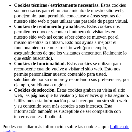
Cookies técnicas / estrictamente necesarias.
Estas cookies
son necesarias para el funcionamiento de nuestro sitio web,
por ejemplo, para permitirle conectarse a áreas seguras de
nuestro sitio web o para utilizar una pasarela de pagos virtual.
Cookies de rendimiento y analíticas.
Estas cookies nos
permiten reconocer y contar el número de visitantes en
nuestro sitio web así como saber cómo se mueven por el
mismo mientras lo utilizan. Esto nos ayuda a mejorar el
funcionamiento de nuestro sitio web (por ejemplo,
asegurándonos de que los visitantes encuentren fácilmente lo
que están buscando).
Cookies de funcionalidad.
Estas cookies se utilizan para
reconocerle cuando vuelve a visitar el sitio web. Esto nos
permite personalizar nuestro contenido para usted,
saludándole por su nombre y recordando sus preferencias, por
ejemplo, su idioma o región.
Cookies de selección.
Estas cookies graban su visita al sitio
web, las páginas que ha visitado y los enlaces que ha seguido.
Utilizamos esta información para hacer que nuestro sitio web
y su contenido sean más acordes a sus intereses. Esta
información también es susceptible de ser compartida con
terceros con esa finalidad.
Puedes consultar más información sobre las cookies aquí:
Política de
cookies