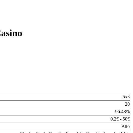
asino
5x3
20
96.48%
0.2€ - 50€
Alto