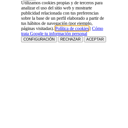
Utilizamos cookies propias y de terceros para
analizar el uso del sitio web y mostrarte
publicidad relacionada con tus preferencias
sobre la base de un perfil elaborado a partir de
tus hábitos de navegación (por ejemplo,
páginas visitadas).
Política de cookies
|
Cómo
trata Google tu información personal
CONFIGURACIÓN
RECHAZAR
ACEPTAR