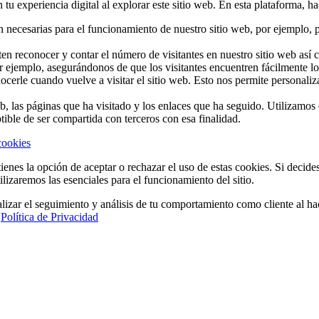
u experiencia digital al explorar este sitio web. En esta plataforma, h
 necesarias para el funcionamiento de nuestro sitio web, por ejemplo, pa
en reconocer y contar el número de visitantes en nuestro sitio web así
r ejemplo, asegurándonos de que los visitantes encuentren fácilmente l
nocerle cuando vuelve a visitar el sitio web. Esto nos permite personali
eb, las páginas que ha visitado y los enlaces que ha seguido. Utilizamo
tible de ser compartida con terceros con esa finalidad.
cookies
ienes la opción de aceptar o rechazar el uso de estas cookies. Si decide
ilizaremos las esenciales para el funcionamiento del sitio.
lizar el seguimiento y análisis de tu comportamiento como cliente al hac
a
Política de Privacidad