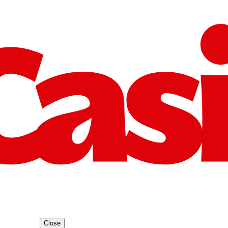
Close