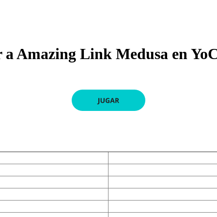
r a Amazing Link Medusa en YoC