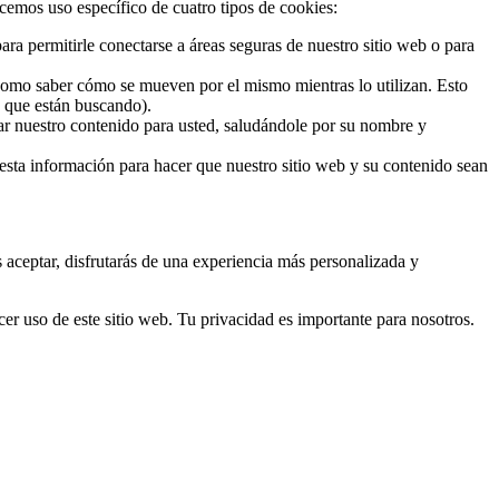
acemos uso específico de cuatro tipos de cookies:
ra permitirle conectarse a áreas seguras de nuestro sitio web o para
 como saber cómo se mueven por el mismo mientras lo utilizan. Esto
o que están buscando).
zar nuestro contenido para usted, saludándole por su nombre y
s esta información para hacer que nuestro sitio web y su contenido sean
s aceptar, disfrutarás de una experiencia más personalizada y
er uso de este sitio web. Tu privacidad es importante para nosotros.