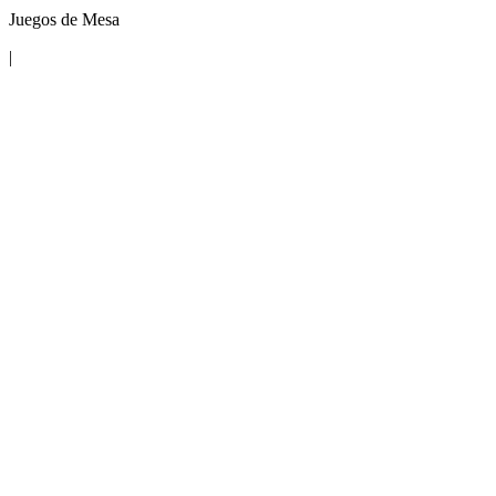
Juegos de Mesa
|