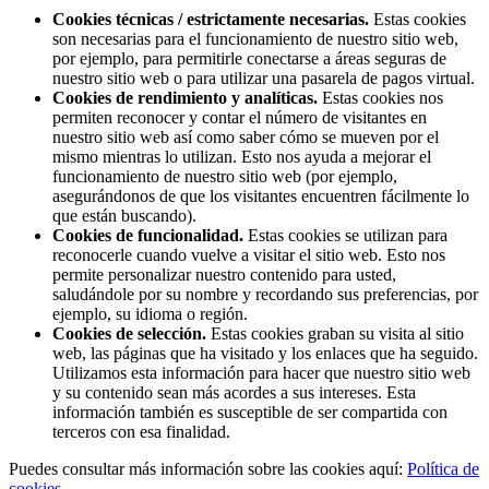
Cookies técnicas / estrictamente necesarias.
Estas cookies
son necesarias para el funcionamiento de nuestro sitio web,
por ejemplo, para permitirle conectarse a áreas seguras de
nuestro sitio web o para utilizar una pasarela de pagos virtual.
Cookies de rendimiento y analíticas.
Estas cookies nos
permiten reconocer y contar el número de visitantes en
nuestro sitio web así como saber cómo se mueven por el
mismo mientras lo utilizan. Esto nos ayuda a mejorar el
funcionamiento de nuestro sitio web (por ejemplo,
asegurándonos de que los visitantes encuentren fácilmente lo
que están buscando).
Cookies de funcionalidad.
Estas cookies se utilizan para
reconocerle cuando vuelve a visitar el sitio web. Esto nos
permite personalizar nuestro contenido para usted,
saludándole por su nombre y recordando sus preferencias, por
ejemplo, su idioma o región.
Cookies de selección.
Estas cookies graban su visita al sitio
web, las páginas que ha visitado y los enlaces que ha seguido.
Utilizamos esta información para hacer que nuestro sitio web
y su contenido sean más acordes a sus intereses. Esta
información también es susceptible de ser compartida con
terceros con esa finalidad.
Puedes consultar más información sobre las cookies aquí:
Política de
cookies