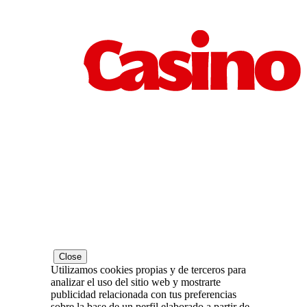
Close
Utilizamos cookies propias y de terceros para
analizar el uso del sitio web y mostrarte
publicidad relacionada con tus preferencias
sobre la base de un perfil elaborado a partir de