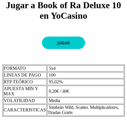
Jugar a Book of Ra Deluxe 10
en YoCasino
FORMATO
5x4
LINEAS DE PAGO
100
RTP TEÓRICO
95,02%
APUESTA MIN Y
0,20€ / 40€
MAX
VOLATILIDAD
Media
Simbolo Wild, Scatter, Multiplicadores,
CARACTERISTICAS
Tiradas Gratis