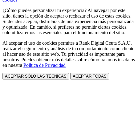
¿Cómo puedes personalizar tu experiencia? Al navegar por este
sitio, tienes la opción de aceptar o rechazar el uso de estas cookies.
Si decides aceptar, disfrutarás de una experiencia más personalizada
y optimizada. En cambio, si prefieres no permitir ciertas cookies,
solo utilizaremos las esenciales para el funcionamiento del sitio.
Al aceptar el uso de cookies permites a Rank Digital Ceuta S.A.U.
realizar el seguimiento y análisis de tu comportamiento como cliente
al hacer uso de este sitio web. Tu privacidad es importante para
nosotros. Puedes obtener más detalles sobre cómo tratamos tus datos
en nuestra
Política de Privacidad
ACEPTAR SÓLO LAS TÉCNICAS
ACEPTAR TODAS