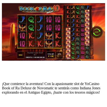
¡Que comience la aventura! Con la apasionante slot de YoCasino
Book of Ra Deluxe de Novomatic te sentirás como Indiana Jones
explorando en el Antiguo Egipto, ¡hazte con los tesoros mágicos!