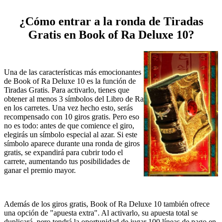
¿Cómo entrar a la ronda de Tiradas
Gratis en Book of Ra Deluxe 10?
Una de las características más emocionantes
de Book of Ra Deluxe 10 es la función de
Tiradas Gratis. Para activarlo, tienes que
obtener al menos 3 símbolos del Libro de Ra
en los carretes. Una vez hecho esto, serás
recompensado con 10 giros gratis. Pero eso
no es todo: antes de que comience el giro,
elegirás un símbolo especial al azar. Si este
símbolo aparece durante una ronda de giros
gratis, se expandirá para cubrir todo el
carrete, aumentando tus posibilidades de
ganar el premio mayor.
Además de los giros gratis, Book of Ra Deluxe 10 también ofrece
una opción de "apuesta extra". Al activarlo, su apuesta total se
duplicará, pero tendrá la oportunidad de jugar 100 líneas de pago en