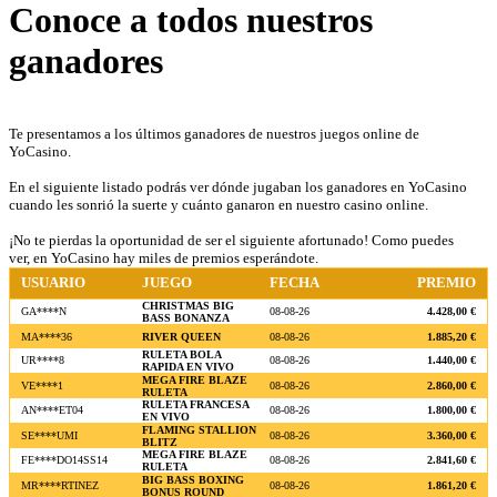
Conoce a todos nuestros
ganadores
Te presentamos a los últimos ganadores de nuestros juegos online de
YoCasino.
En el siguiente listado podrás ver dónde jugaban los ganadores en YoCasino
cuando les sonrió la suerte y cuánto ganaron en nuestro casino online.
¡No te pierdas la oportunidad de ser el siguiente afortunado! Como puedes
ver, en YoCasino hay miles de premios esperándote.
USUARIO
JUEGO
FECHA
PREMIO
CHRISTMAS BIG
GA****N
08-08-26
4.428,00 €
BASS BONANZA
MA****36
RIVER QUEEN
08-08-26
1.885,20 €
RULETA BOLA
UR****8
08-08-26
1.440,00 €
RAPIDA EN VIVO
MEGA FIRE BLAZE
VE****1
08-08-26
2.860,00 €
RULETA
RULETA FRANCESA
AN****ET04
08-08-26
1.800,00 €
EN VIVO
FLAMING STALLION
SE****UMI
08-08-26
3.360,00 €
BLITZ
MEGA FIRE BLAZE
FE****DO14SS14
08-08-26
2.841,60 €
RULETA
BIG BASS BOXING
MR****RTINEZ
08-08-26
1.861,20 €
BONUS ROUND