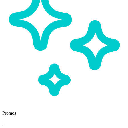
Promos
|