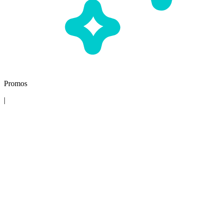
Promos
|