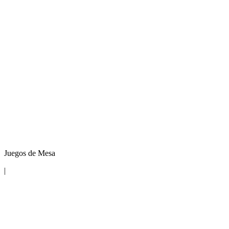
Juegos de Mesa
|