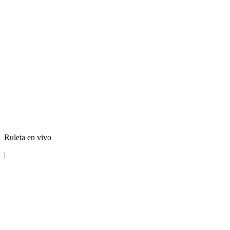
Ruleta en vivo
|