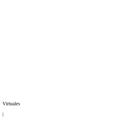
Virtuales
|