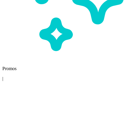
Promos
|