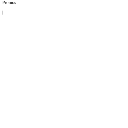
Promos
|