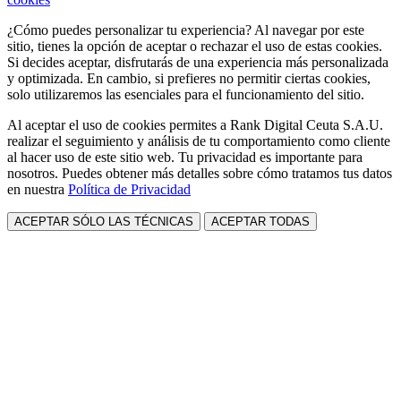
¿Cómo puedes personalizar tu experiencia? Al navegar por este
sitio, tienes la opción de aceptar o rechazar el uso de estas cookies.
Si decides aceptar, disfrutarás de una experiencia más personalizada
y optimizada. En cambio, si prefieres no permitir ciertas cookies,
solo utilizaremos las esenciales para el funcionamiento del sitio.
Al aceptar el uso de cookies permites a Rank Digital Ceuta S.A.U.
realizar el seguimiento y análisis de tu comportamiento como cliente
al hacer uso de este sitio web. Tu privacidad es importante para
nosotros. Puedes obtener más detalles sobre cómo tratamos tus datos
en nuestra
Política de Privacidad
ACEPTAR SÓLO LAS TÉCNICAS
ACEPTAR TODAS