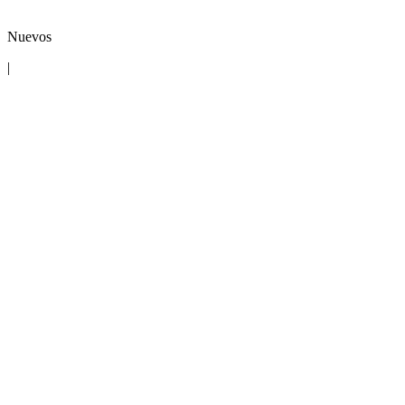
Nuevos
|