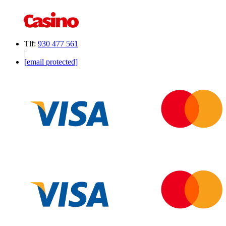
Tlf:
930 477 561
|
[email protected]