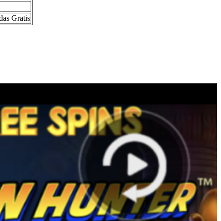
das Gratis