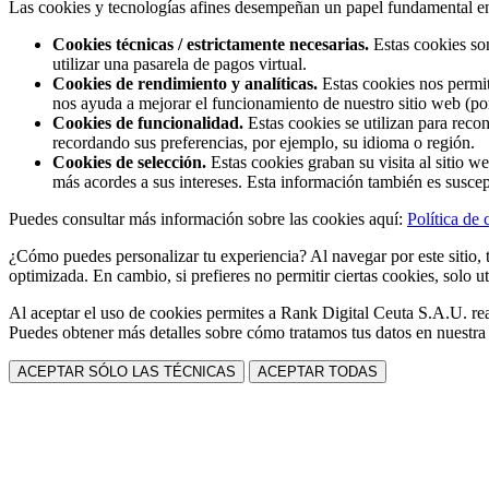
Las cookies y tecnologías afines desempeñan un papel fundamental en t
Cookies técnicas / estrictamente necesarias.
Estas cookies son
utilizar una pasarela de pagos virtual.
Cookies de rendimiento y analíticas.
Estas cookies nos permit
nos ayuda a mejorar el funcionamiento de nuestro sitio web (po
Cookies de funcionalidad.
Estas cookies se utilizan para reco
recordando sus preferencias, por ejemplo, su idioma o región.
Cookies de selección.
Estas cookies graban su visita al sitio w
más acordes a sus intereses. Esta información también es suscep
Puedes consultar más información sobre las cookies aquí:
Política de 
¿Cómo puedes personalizar tu experiencia? Al navegar por este sitio, t
optimizada. En cambio, si prefieres no permitir ciertas cookies, solo ut
Al aceptar el uso de cookies permites a Rank Digital Ceuta S.A.U. rea
Puedes obtener más detalles sobre cómo tratamos tus datos en nuestr
ACEPTAR SÓLO LAS TÉCNICAS
ACEPTAR TODAS