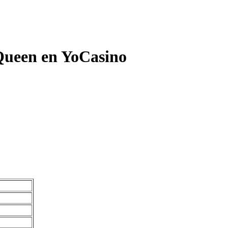
Queen en YoCasino