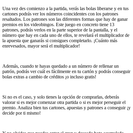
Una vez des comienzo a la partida, verás las bolas liberarse y en tus
cartones podrás ver los números coincidentes con los patrones
resaltados. Los patrones son las diferentes formas que hay de ganar
premios en los videobingos. Este juego en concreto tiene 13
patrones, podrás verlos en la parte superior de la pantalla, y el
número que hay en cada uno de ellos, te revelará el multiplicador de
la apuesta que ganarás si consigues completarlo. ¡Cuánto más
enrevesados, mayor será el multiplicador!
Además, cuando te hayas quedado a un número de rellenar un
patrón, podrás ver cuál es fácilmente en tu cartón y podrás conseguir
bolas extras a cambio de créditos ¡o incluso gratis!
Si no es el caso, y solo tienes la opción de comprarlas, deberás
valorar si es mejor comenzar otra partida o si es mejor perseguir el
premio. Analiza bien tus cartones, apuestas y patrones a conseguir ¡y
decide por ti mismo!