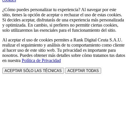
¿Cómo puedes personalizar tu experiencia? Al navegar por este
sitio, tienes la opción de aceptar o rechazar el uso de estas cookies.
Si decides aceptar, disfrutarás de una experiencia más personalizada
y optimizada. En cambio, si prefieres no permitir ciertas cookies,
solo utilizaremos las esenciales para el funcionamiento del sitio.
Al aceptar el uso de cookies permites a Rank Digital Ceuta S.A.U.
realizar el seguimiento y análisis de tu comportamiento como cliente
al hacer uso de este sitio web. Tu privacidad es importante para
nosotros. Puedes obtener más detalles sobre cómo tratamos tus datos
en nuestra
Política de Privacidad
ACEPTAR SÓLO LAS TÉCNICAS
ACEPTAR TODAS