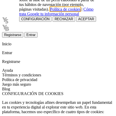
tus hábitos de navegación (por ejemplo,
páginas visitadas).
Política de cookies
|
Cómo
trata Google tu información personal
CONFIGURACIÓN
RECHAZAR
ACEPTAR
Registrarse
Entrar
Inicio
Entrar
Registrarse
Ayuda
Términos y condiciones
Política de privacidad
Juego más seguro
Blog
CONFIGURACIÓN DE COOKIES
Las cookies y tecnologías afines desempeñan un papel fundamental
en tu experiencia digital al explorar este sitio web. En esta
plataforma, hacemos uso específico de cuatro tipos de cookies: