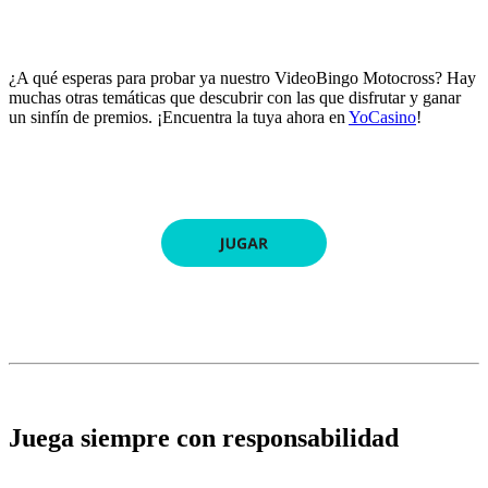
¿A qué esperas para probar ya nuestro VideoBingo Motocross? Hay
muchas otras temáticas que descubrir con las que disfrutar y ganar
un sinfín de premios. ¡Encuentra la tuya ahora en
YoCasino
!
Juega siempre con responsabilidad