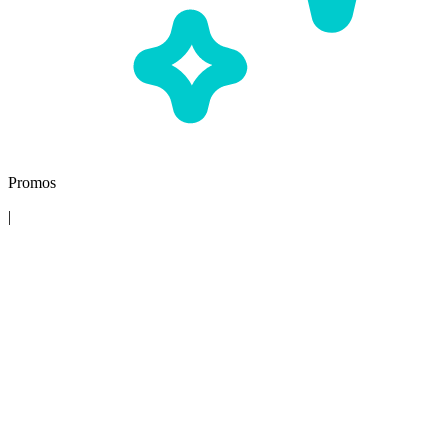
Promos
|