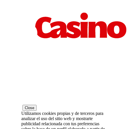
Close
Utilizamos cookies propias y de terceros para
analizar el uso del sitio web y mostrarte
publicidad relacionada con tus preferencias
sobre la base de un perfil elaborado a partir de