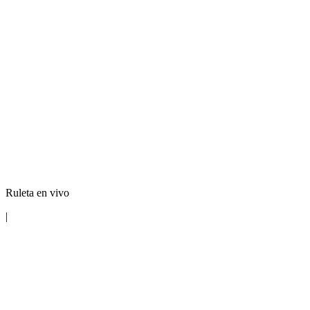
Ruleta en vivo
|