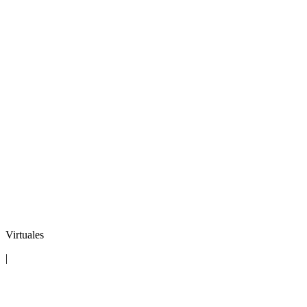
Virtuales
|