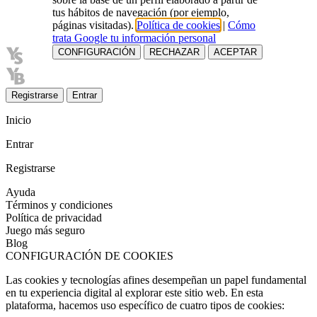
tus hábitos de navegación (por ejemplo,
páginas visitadas).
Política de cookies
|
Cómo
trata Google tu información personal
CONFIGURACIÓN
RECHAZAR
ACEPTAR
Registrarse
Entrar
Inicio
Entrar
Registrarse
Ayuda
Términos y condiciones
Política de privacidad
Juego más seguro
Blog
CONFIGURACIÓN DE COOKIES
Las cookies y tecnologías afines desempeñan un papel fundamental
en tu experiencia digital al explorar este sitio web. En esta
plataforma, hacemos uso específico de cuatro tipos de cookies: