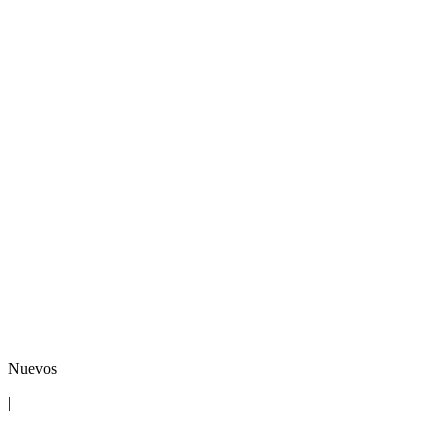
Nuevos
|