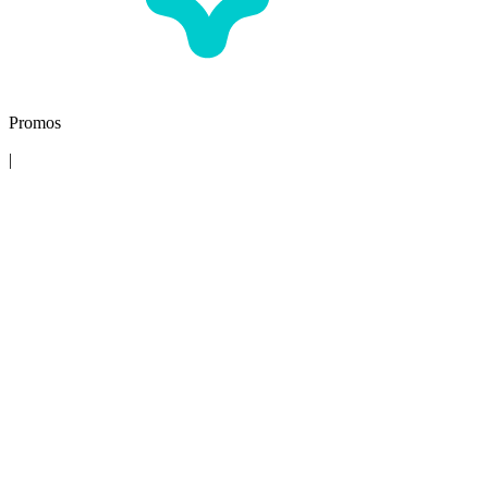
Promos
|