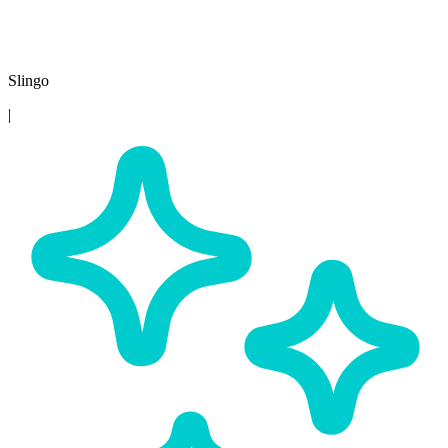
Slingo
|