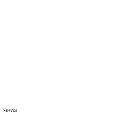
Nuevos
|