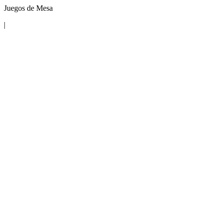
Juegos de Mesa
|