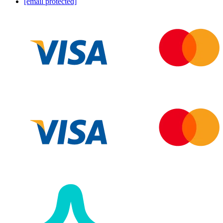
[email protected]