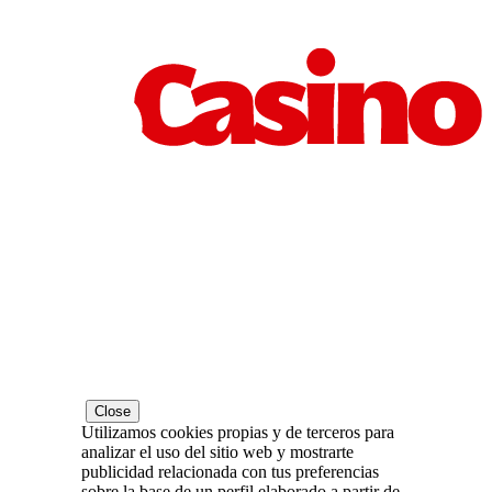
Close
Utilizamos cookies propias y de terceros para
analizar el uso del sitio web y mostrarte
publicidad relacionada con tus preferencias
sobre la base de un perfil elaborado a partir de