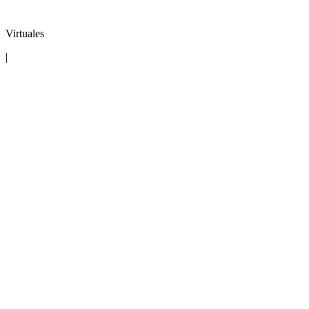
Virtuales
|