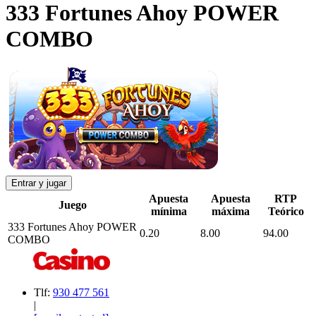
333 Fortunes Ahoy POWER
COMBO
Entrar y jugar
Apuesta
Apuesta
RTP
Juego
mínima
máxima
Teórico
333 Fortunes Ahoy POWER
0.20
8.00
94.00
COMBO
Tlf:
930 477 561
|