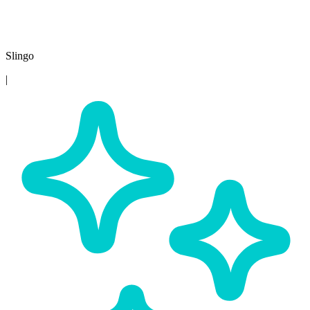
Slingo
|