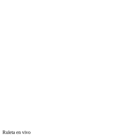
Ruleta en vivo