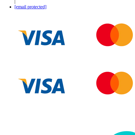
|
[email protected]