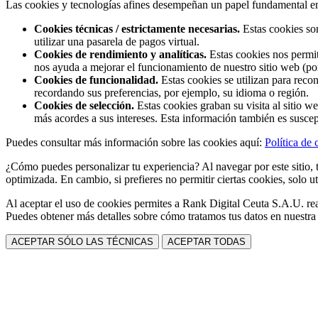
Las cookies y tecnologías afines desempeñan un papel fundamental en t
Cookies técnicas / estrictamente necesarias.
Estas cookies son
utilizar una pasarela de pagos virtual.
Cookies de rendimiento y analíticas.
Estas cookies nos permit
nos ayuda a mejorar el funcionamiento de nuestro sitio web (po
Cookies de funcionalidad.
Estas cookies se utilizan para reco
recordando sus preferencias, por ejemplo, su idioma o región.
Cookies de selección.
Estas cookies graban su visita al sitio w
más acordes a sus intereses. Esta información también es suscep
Puedes consultar más información sobre las cookies aquí:
Política de 
¿Cómo puedes personalizar tu experiencia? Al navegar por este sitio, t
optimizada. En cambio, si prefieres no permitir ciertas cookies, solo ut
Al aceptar el uso de cookies permites a Rank Digital Ceuta S.A.U. rea
Puedes obtener más detalles sobre cómo tratamos tus datos en nuestr
ACEPTAR SÓLO LAS TÉCNICAS
ACEPTAR TODAS