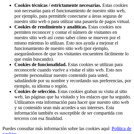
Cookies técnicas / estrictamente necesarias.
Estas cookies
son necesarias para el funcionamiento de nuestro sitio web,
por ejemplo, para permitirle conectarse a áreas seguras de
nuestro sitio web o para utilizar una pasarela de pagos virtual.
Cookies de rendimiento y analíticas.
Estas cookies nos
permiten reconocer y contar el número de visitantes en
nuestro sitio web así como saber cómo se mueven por el
mismo mientras lo utilizan. Esto nos ayuda a mejorar el
funcionamiento de nuestro sitio web (por ejemplo,
asegurándonos de que los visitantes encuentren fácilmente lo
que están buscando).
Cookies de funcionalidad.
Estas cookies se utilizan para
reconocerle cuando vuelve a visitar el sitio web. Esto nos
permite personalizar nuestro contenido para usted,
saludándole por su nombre y recordando sus preferencias, por
ejemplo, su idioma o región.
Cookies de selección.
Estas cookies graban su visita al sitio
web, las páginas que ha visitado y los enlaces que ha seguido.
Utilizamos esta información para hacer que nuestro sitio web
y su contenido sean más acordes a sus intereses. Esta
información también es susceptible de ser compartida con
terceros con esa finalidad.
Puedes consultar más información sobre las cookies aquí:
Política de
cookies