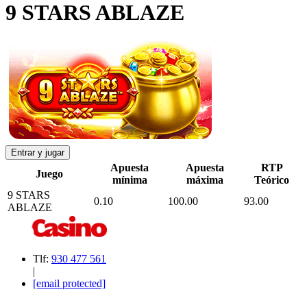
9 STARS ABLAZE
Entrar y jugar
Apuesta
Apuesta
RTP
Juego
mínima
máxima
Teórico
9 STARS
0.10
100.00
93.00
ABLAZE
Tlf:
930 477 561
|
[email protected]