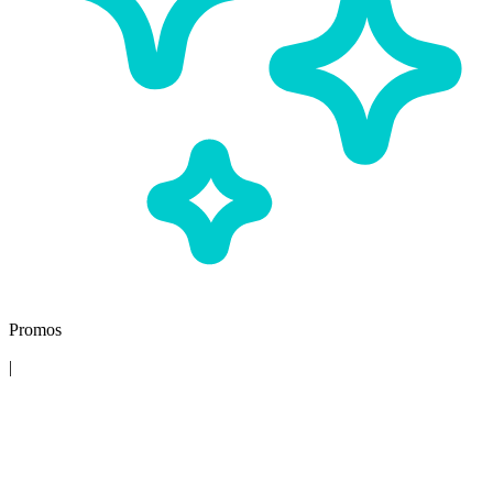
Promos
|