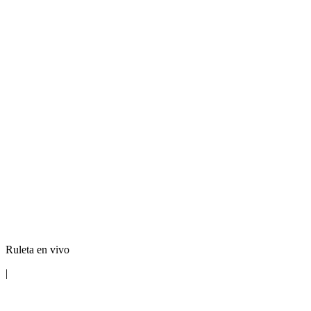
Ruleta en vivo
|