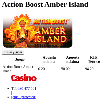
Action Boost Amber Island
Entrar y jugar
Apuesta
Apuesta
RTP
Juego
mínima
máxima
Teórico
Action Boost Amber
0.20
50.00
94.20
Island
Tlf:
930 477 561
|
[email protected]