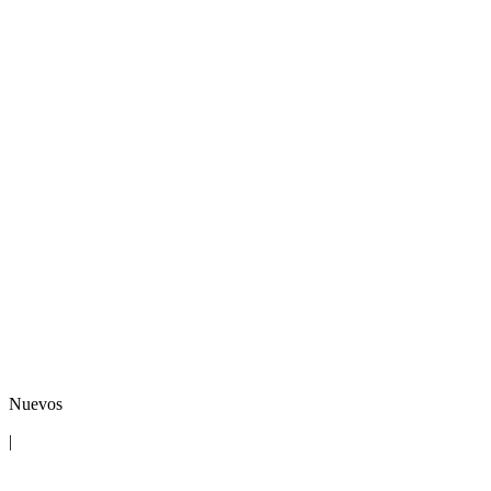
Nuevos
|