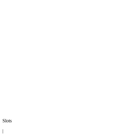
Slots
|