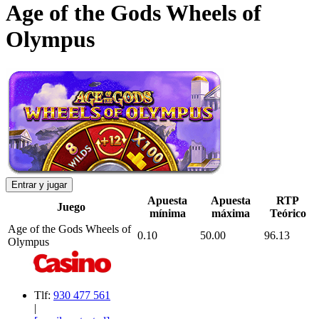
Age of the Gods Wheels of
Olympus
Entrar y jugar
Apuesta
Apuesta
RTP
Juego
mínima
máxima
Teórico
Age of the Gods Wheels of
0.10
50.00
96.13
Olympus
Tlf:
930 477 561
|