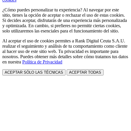
¿Cómo puedes personalizar tu experiencia? Al navegar por este
sitio, tienes la opción de aceptar o rechazar el uso de estas cookies.
Si decides aceptar, disfrutarás de una experiencia más personalizada
y optimizada. En cambio, si prefieres no permitir ciertas cookies,
solo utilizaremos las esenciales para el funcionamiento del sitio.
Al aceptar el uso de cookies permites a Rank Digital Ceuta S.A.U.
realizar el seguimiento y análisis de tu comportamiento como cliente
al hacer uso de este sitio web. Tu privacidad es importante para
nosotros. Puedes obtener más detalles sobre cómo tratamos tus datos
en nuestra
Política de Privacidad
ACEPTAR SÓLO LAS TÉCNICAS
ACEPTAR TODAS