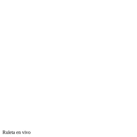
Ruleta en vivo