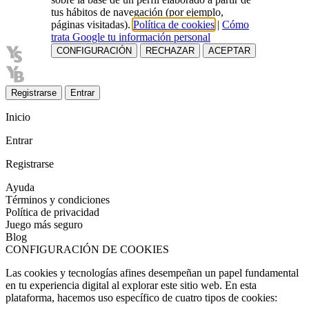
tus hábitos de navegación (por ejemplo,
páginas visitadas).
Política de cookies
|
Cómo
trata Google tu información personal
CONFIGURACIÓN
RECHAZAR
ACEPTAR
Registrarse
Entrar
Inicio
Entrar
Registrarse
Ayuda
Términos y condiciones
Política de privacidad
Juego más seguro
Blog
CONFIGURACIÓN DE COOKIES
Las cookies y tecnologías afines desempeñan un papel fundamental
en tu experiencia digital al explorar este sitio web. En esta
plataforma, hacemos uso específico de cuatro tipos de cookies: