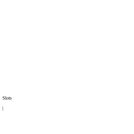
Slots
|