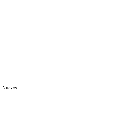
Nuevos
|