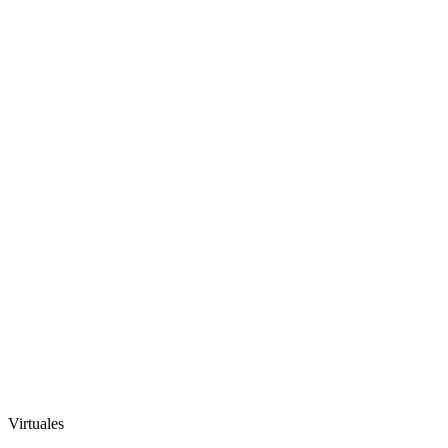
Virtuales