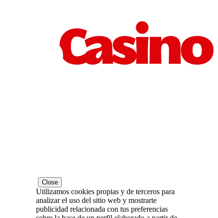
Close
Utilizamos cookies propias y de terceros para
analizar el uso del sitio web y mostrarte
publicidad relacionada con tus preferencias
sobre la base de un perfil elaborado a partir de