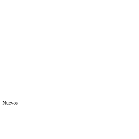
Nuevos
|