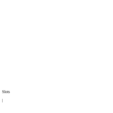
Slots
|