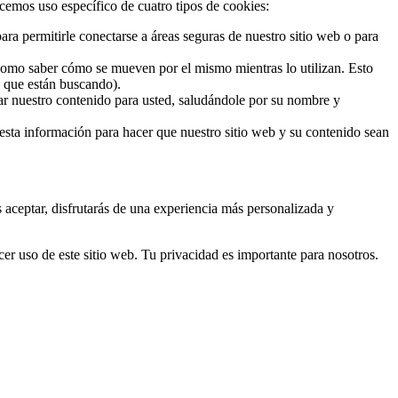
acemos uso específico de cuatro tipos de cookies:
ra permitirle conectarse a áreas seguras de nuestro sitio web o para
 como saber cómo se mueven por el mismo mientras lo utilizan. Esto
o que están buscando).
zar nuestro contenido para usted, saludándole por su nombre y
s esta información para hacer que nuestro sitio web y su contenido sean
s aceptar, disfrutarás de una experiencia más personalizada y
er uso de este sitio web. Tu privacidad es importante para nosotros.