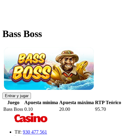
Bass Boss
Entrar y jugar
Juego
Apuesta mínima
Apuesta máxima
RTP Teórico
Bass Boss
0.10
20.00
95.70
Tlf:
930 477 561