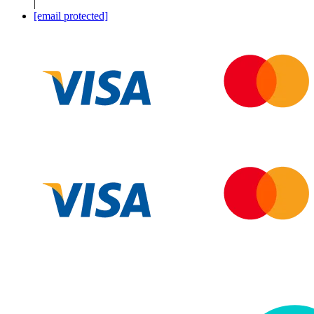
|
[email protected]