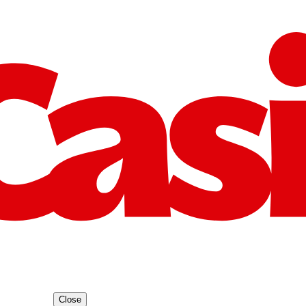
Close