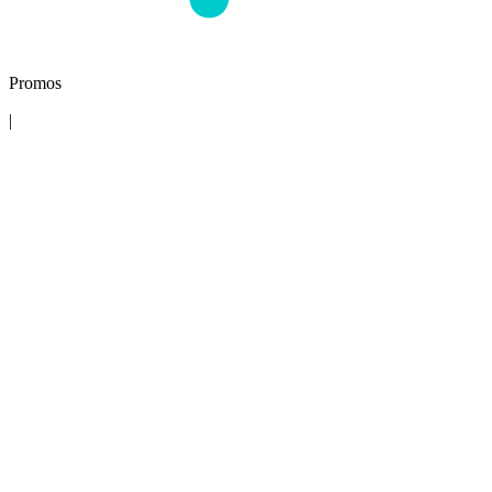
Promos
|