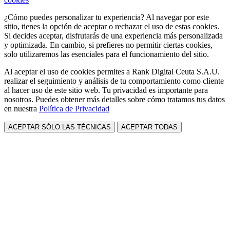
¿Cómo puedes personalizar tu experiencia? Al navegar por este
sitio, tienes la opción de aceptar o rechazar el uso de estas cookies.
Si decides aceptar, disfrutarás de una experiencia más personalizada
y optimizada. En cambio, si prefieres no permitir ciertas cookies,
solo utilizaremos las esenciales para el funcionamiento del sitio.
Al aceptar el uso de cookies permites a Rank Digital Ceuta S.A.U.
realizar el seguimiento y análisis de tu comportamiento como cliente
al hacer uso de este sitio web. Tu privacidad es importante para
nosotros. Puedes obtener más detalles sobre cómo tratamos tus datos
en nuestra
Política de Privacidad
ACEPTAR SÓLO LAS TÉCNICAS
ACEPTAR TODAS