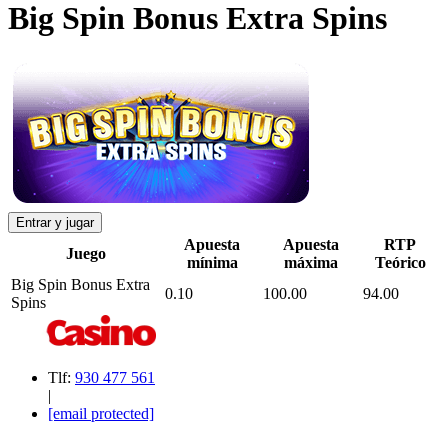
Big Spin Bonus Extra Spins
Entrar y jugar
Apuesta
Apuesta
RTP
Juego
mínima
máxima
Teórico
Big Spin Bonus Extra
0.10
100.00
94.00
Spins
Tlf:
930 477 561
|
[email protected]