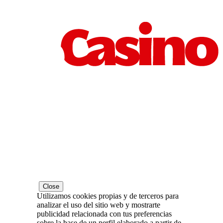
Close
Utilizamos cookies propias y de terceros para
analizar el uso del sitio web y mostrarte
publicidad relacionada con tus preferencias
sobre la base de un perfil elaborado a partir de