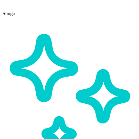
Slingo
|