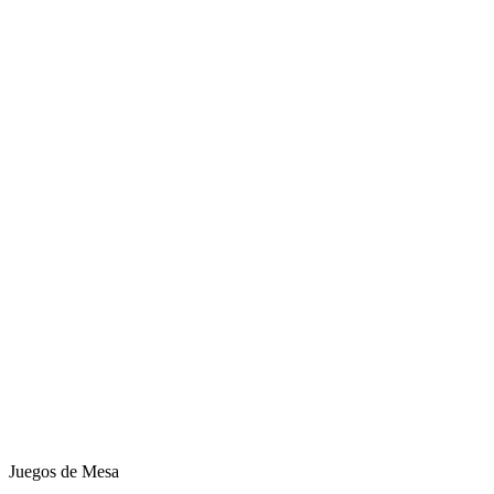
Juegos de Mesa