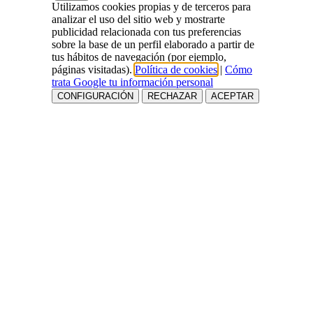
Utilizamos cookies propias y de terceros para
analizar el uso del sitio web y mostrarte
publicidad relacionada con tus preferencias
sobre la base de un perfil elaborado a partir de
tus hábitos de navegación (por ejemplo,
páginas visitadas).
Política de cookies
|
Cómo
trata Google tu información personal
CONFIGURACIÓN
RECHAZAR
ACEPTAR