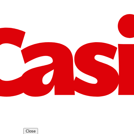
Close