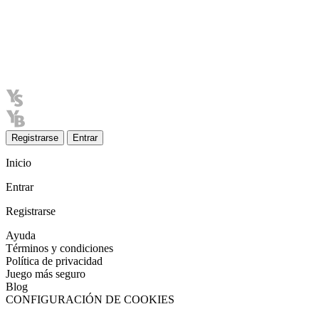
Registrarse
Entrar
Inicio
Entrar
Registrarse
Ayuda
Términos y condiciones
Política de privacidad
Juego más seguro
Blog
CONFIGURACIÓN DE COOKIES