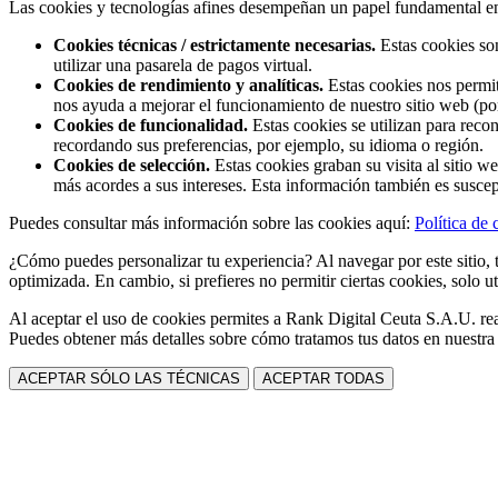
Las cookies y tecnologías afines desempeñan un papel fundamental en t
Cookies técnicas / estrictamente necesarias.
Estas cookies son
utilizar una pasarela de pagos virtual.
Cookies de rendimiento y analíticas.
Estas cookies nos permit
nos ayuda a mejorar el funcionamiento de nuestro sitio web (po
Cookies de funcionalidad.
Estas cookies se utilizan para reco
recordando sus preferencias, por ejemplo, su idioma o región.
Cookies de selección.
Estas cookies graban su visita al sitio w
más acordes a sus intereses. Esta información también es suscep
Puedes consultar más información sobre las cookies aquí:
Política de 
¿Cómo puedes personalizar tu experiencia? Al navegar por este sitio, t
optimizada. En cambio, si prefieres no permitir ciertas cookies, solo ut
Al aceptar el uso de cookies permites a Rank Digital Ceuta S.A.U. rea
Puedes obtener más detalles sobre cómo tratamos tus datos en nuestr
ACEPTAR SÓLO LAS TÉCNICAS
ACEPTAR TODAS