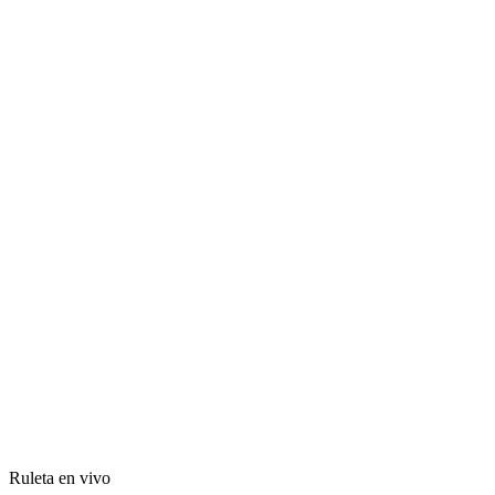
Ruleta en vivo