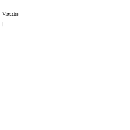
Virtuales
|