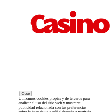
Close
Utilizamos cookies propias y de terceros para
analizar el uso del sitio web y mostrarte
publicidad relacionada con tus preferencias
sobre la base de un perfil elaborado a partir de