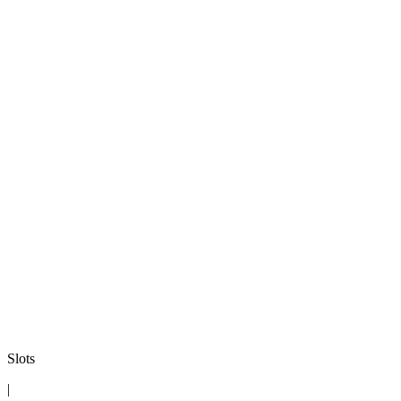
Slots
|