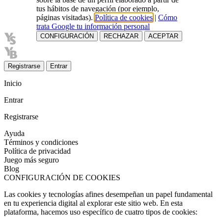
tus hábitos de navegación (por ejemplo,
páginas visitadas).
Política de cookies
|
Cómo
trata Google tu información personal
CONFIGURACIÓN
RECHAZAR
ACEPTAR
Registrarse
Entrar
Inicio
Entrar
Registrarse
Ayuda
Términos y condiciones
Política de privacidad
Juego más seguro
Blog
CONFIGURACIÓN DE COOKIES
Las cookies y tecnologías afines desempeñan un papel fundamental
en tu experiencia digital al explorar este sitio web. En esta
plataforma, hacemos uso específico de cuatro tipos de cookies: