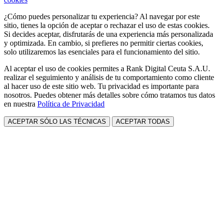
¿Cómo puedes personalizar tu experiencia? Al navegar por este
sitio, tienes la opción de aceptar o rechazar el uso de estas cookies.
Si decides aceptar, disfrutarás de una experiencia más personalizada
y optimizada. En cambio, si prefieres no permitir ciertas cookies,
solo utilizaremos las esenciales para el funcionamiento del sitio.
Al aceptar el uso de cookies permites a Rank Digital Ceuta S.A.U.
realizar el seguimiento y análisis de tu comportamiento como cliente
al hacer uso de este sitio web. Tu privacidad es importante para
nosotros. Puedes obtener más detalles sobre cómo tratamos tus datos
en nuestra
Política de Privacidad
ACEPTAR SÓLO LAS TÉCNICAS
ACEPTAR TODAS