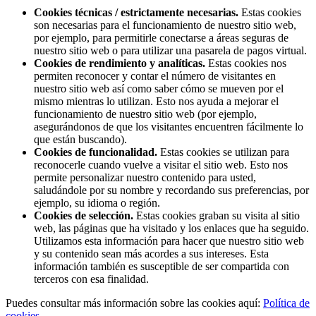
Cookies técnicas / estrictamente necesarias.
Estas cookies
son necesarias para el funcionamiento de nuestro sitio web,
por ejemplo, para permitirle conectarse a áreas seguras de
nuestro sitio web o para utilizar una pasarela de pagos virtual.
Cookies de rendimiento y analíticas.
Estas cookies nos
permiten reconocer y contar el número de visitantes en
nuestro sitio web así como saber cómo se mueven por el
mismo mientras lo utilizan. Esto nos ayuda a mejorar el
funcionamiento de nuestro sitio web (por ejemplo,
asegurándonos de que los visitantes encuentren fácilmente lo
que están buscando).
Cookies de funcionalidad.
Estas cookies se utilizan para
reconocerle cuando vuelve a visitar el sitio web. Esto nos
permite personalizar nuestro contenido para usted,
saludándole por su nombre y recordando sus preferencias, por
ejemplo, su idioma o región.
Cookies de selección.
Estas cookies graban su visita al sitio
web, las páginas que ha visitado y los enlaces que ha seguido.
Utilizamos esta información para hacer que nuestro sitio web
y su contenido sean más acordes a sus intereses. Esta
información también es susceptible de ser compartida con
terceros con esa finalidad.
Puedes consultar más información sobre las cookies aquí:
Política de
cookies