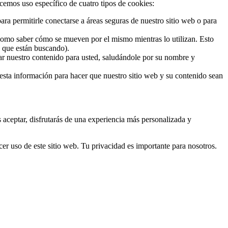
acemos uso específico de cuatro tipos de cookies:
ra permitirle conectarse a áreas seguras de nuestro sitio web o para
 como saber cómo se mueven por el mismo mientras lo utilizan. Esto
o que están buscando).
zar nuestro contenido para usted, saludándole por su nombre y
s esta información para hacer que nuestro sitio web y su contenido sean
s aceptar, disfrutarás de una experiencia más personalizada y
er uso de este sitio web. Tu privacidad es importante para nosotros.