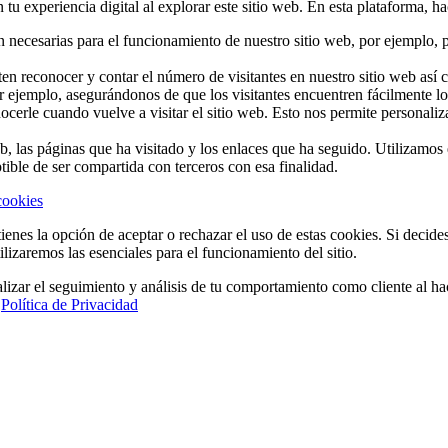
u experiencia digital al explorar este sitio web. En esta plataforma, h
 necesarias para el funcionamiento de nuestro sitio web, por ejemplo, pa
en reconocer y contar el número de visitantes en nuestro sitio web así
r ejemplo, asegurándonos de que los visitantes encuentren fácilmente l
nocerle cuando vuelve a visitar el sitio web. Esto nos permite personali
eb, las páginas que ha visitado y los enlaces que ha seguido. Utilizamo
tible de ser compartida con terceros con esa finalidad.
cookies
ienes la opción de aceptar o rechazar el uso de estas cookies. Si decide
ilizaremos las esenciales para el funcionamiento del sitio.
lizar el seguimiento y análisis de tu comportamiento como cliente al hac
a
Política de Privacidad