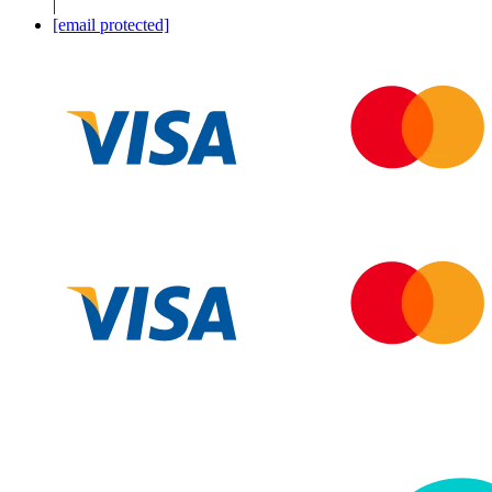
|
[email protected]