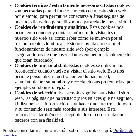
Cookies técnicas / estrictamente necesarias.
Estas cookies
son necesarias para el funcionamiento de nuestro sitio web,
por ejemplo, para permitirle conectarse a áreas seguras de
nuestro sitio web o para utilizar una pasarela de pagos virtual.
Cookies de rendimiento y analíticas.
Estas cookies nos
permiten reconocer y contar el número de visitantes en
nuestro sitio web así como saber cómo se mueven por el
mismo mientras lo utilizan. Esto nos ayuda a mejorar el
funcionamiento de nuestro sitio web (por ejemplo,
asegurándonos de que los visitantes encuentren fácilmente lo
que están buscando).
Cookies de funcionalidad.
Estas cookies se utilizan para
reconocerle cuando vuelve a visitar el sitio web. Esto nos
permite personalizar nuestro contenido para usted,
saludándole por su nombre y recordando sus preferencias, por
ejemplo, su idioma o región.
Cookies de selección.
Estas cookies graban su visita al sitio
web, las páginas que ha visitado y los enlaces que ha seguido.
Utilizamos esta información para hacer que nuestro sitio web
y su contenido sean más acordes a sus intereses. Esta
información también es susceptible de ser compartida con
terceros con esa finalidad.
Puedes consultar más información sobre las cookies aquí:
Política de
cookies