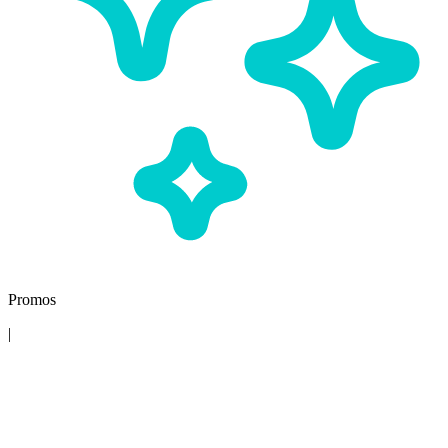
Promos
|