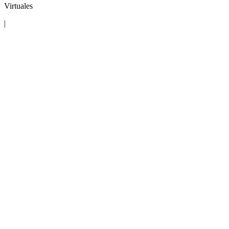
Virtuales
|