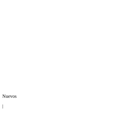
Nuevos
|