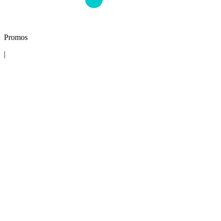
Promos
|