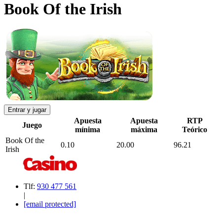
Book Of the Irish
Entrar y jugar
Apuesta
Apuesta
RTP
Juego
mínima
máxima
Teórico
Book Of the
0.10
20.00
96.21
Irish
Tlf:
930 477 561
|
[email protected]