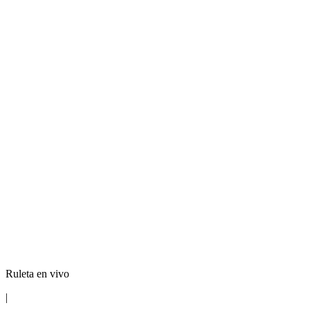
Ruleta en vivo
|