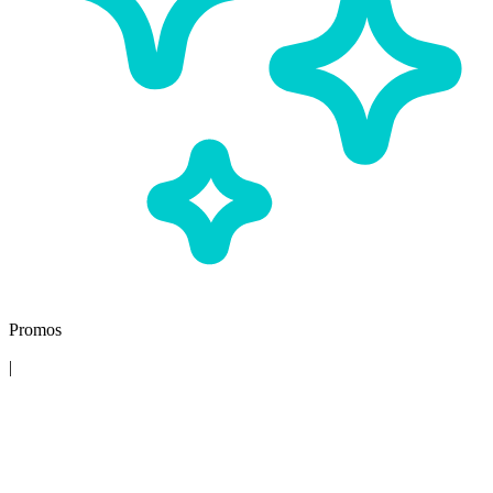
Promos
|