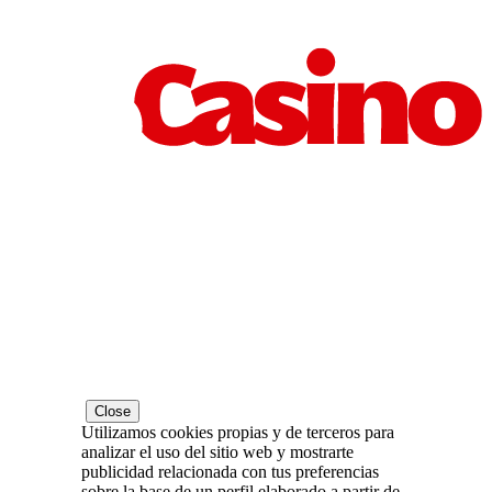
Close
Utilizamos cookies propias y de terceros para
analizar el uso del sitio web y mostrarte
publicidad relacionada con tus preferencias
sobre la base de un perfil elaborado a partir de