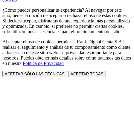
¿Cómo puedes personalizar tu experiencia? Al navegar por este
sitio, tienes la opción de aceptar o rechazar el uso de estas cookies.
Si decides aceptar, disfrutarás de una experiencia más personalizada
y optimizada. En cambio, si prefieres no permitir ciertas cookies,
solo utilizaremos las esenciales para el funcionamiento del sitio.
Al aceptar el uso de cookies permites a Rank Digital Ceuta S.A.U.
realizar el seguimiento y análisis de tu comportamiento como cliente
al hacer uso de este sitio web. Tu privacidad es importante para
nosotros. Puedes obtener más detalles sobre cómo tratamos tus datos
en nuestra
Política de Privacidad
ACEPTAR SÓLO LAS TÉCNICAS
ACEPTAR TODAS