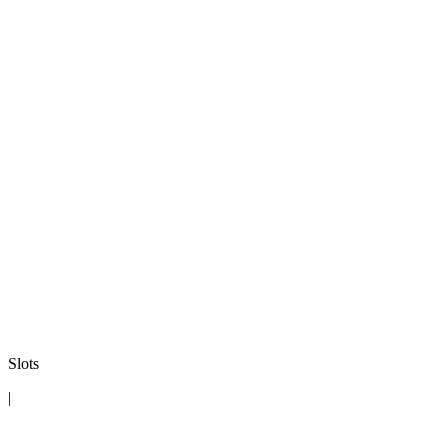
Slots
|