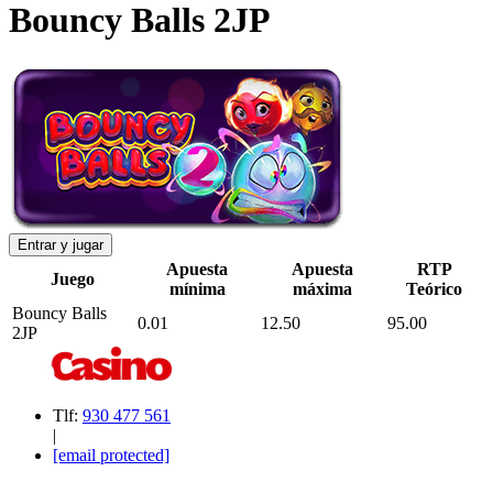
Bouncy Balls 2JP
Entrar y jugar
Apuesta
Apuesta
RTP
Juego
mínima
máxima
Teórico
Bouncy Balls
0.01
12.50
95.00
2JP
Tlf:
930 477 561
|
[email protected]