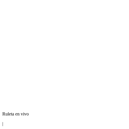
Ruleta en vivo
|