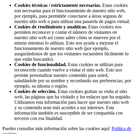
Cookies técnicas / estrictamente necesarias.
Estas cookies
son necesarias para el funcionamiento de nuestro sitio web,
por ejemplo, para permitirle conectarse a áreas seguras de
nuestro sitio web o para utilizar una pasarela de pagos virtual.
Cookies de rendimiento y analíticas.
Estas cookies nos
permiten reconocer y contar el número de visitantes en
nuestro sitio web así como saber cómo se mueven por el
mismo mientras lo utilizan. Esto nos ayuda a mejorar el
funcionamiento de nuestro sitio web (por ejemplo,
asegurándonos de que los visitantes encuentren fácilmente lo
que están buscando).
Cookies de funcionalidad.
Estas cookies se utilizan para
reconocerle cuando vuelve a visitar el sitio web. Esto nos
permite personalizar nuestro contenido para usted,
saludándole por su nombre y recordando sus preferencias, por
ejemplo, su idioma o región.
Cookies de selección.
Estas cookies graban su visita al sitio
web, las páginas que ha visitado y los enlaces que ha seguido.
Utilizamos esta información para hacer que nuestro sitio web
y su contenido sean más acordes a sus intereses. Esta
información también es susceptible de ser compartida con
terceros con esa finalidad.
Puedes consultar más información sobre las cookies aquí:
Política de
cookies