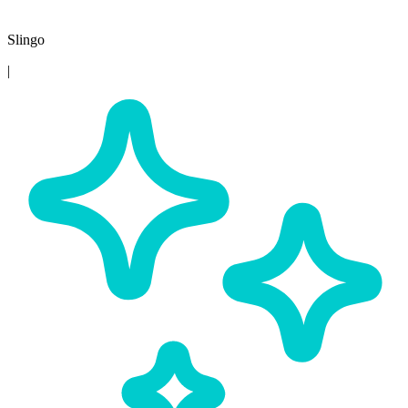
Slingo
|