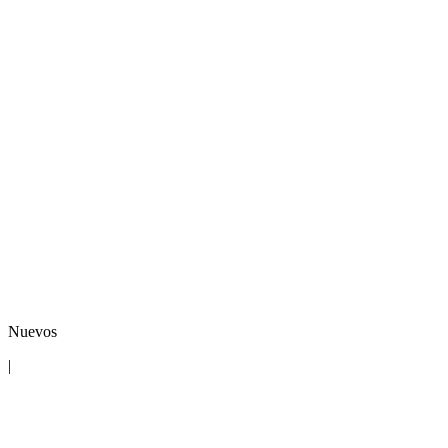
Nuevos
|