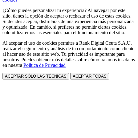
¿Cómo puedes personalizar tu experiencia? Al navegar por este
sitio, tienes la opción de aceptar o rechazar el uso de estas cookies.
Si decides aceptar, disfrutarás de una experiencia más personalizada
y optimizada. En cambio, si prefieres no permitir ciertas cookies,
solo utilizaremos las esenciales para el funcionamiento del sitio.
Al aceptar el uso de cookies permites a Rank Digital Ceuta S.A.U.
realizar el seguimiento y análisis de tu comportamiento como cliente
al hacer uso de este sitio web. Tu privacidad es importante para
nosotros. Puedes obtener más detalles sobre cómo tratamos tus datos
en nuestra
Política de Privacidad
ACEPTAR SÓLO LAS TÉCNICAS
ACEPTAR TODAS