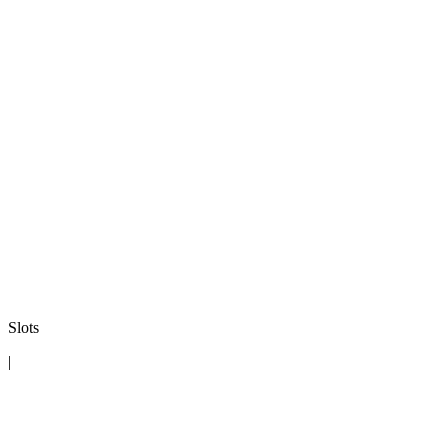
Slots
|