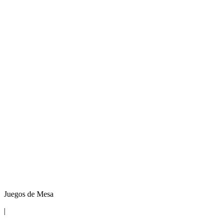
Juegos de Mesa
|