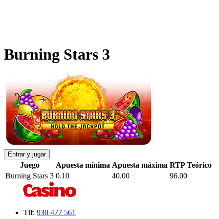
Burning Stars 3
Entrar y jugar
Juego
Apuesta mínima
Apuesta máxima
RTP Teórico
Burning Stars 3
0.10
40.00
96.00
Tlf:
930 477 561