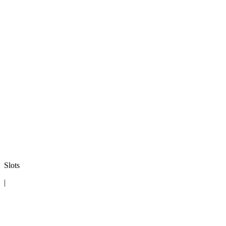
Slots
|