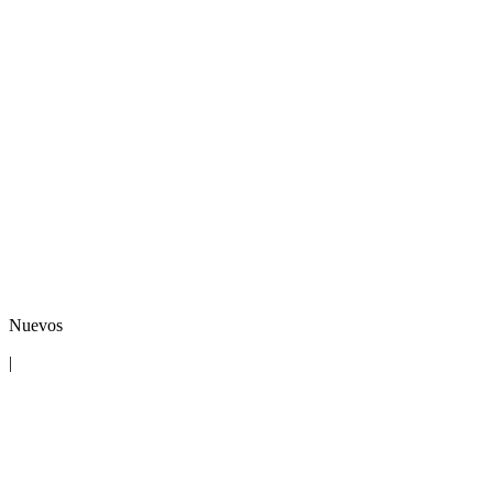
Nuevos
|