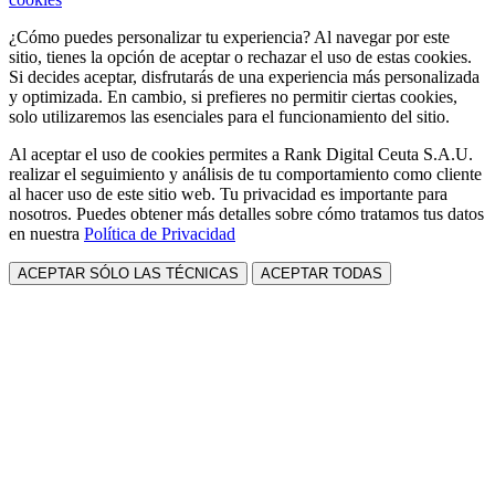
¿Cómo puedes personalizar tu experiencia? Al navegar por este
sitio, tienes la opción de aceptar o rechazar el uso de estas cookies.
Si decides aceptar, disfrutarás de una experiencia más personalizada
y optimizada. En cambio, si prefieres no permitir ciertas cookies,
solo utilizaremos las esenciales para el funcionamiento del sitio.
Al aceptar el uso de cookies permites a Rank Digital Ceuta S.A.U.
realizar el seguimiento y análisis de tu comportamiento como cliente
al hacer uso de este sitio web. Tu privacidad es importante para
nosotros. Puedes obtener más detalles sobre cómo tratamos tus datos
en nuestra
Política de Privacidad
ACEPTAR SÓLO LAS TÉCNICAS
ACEPTAR TODAS