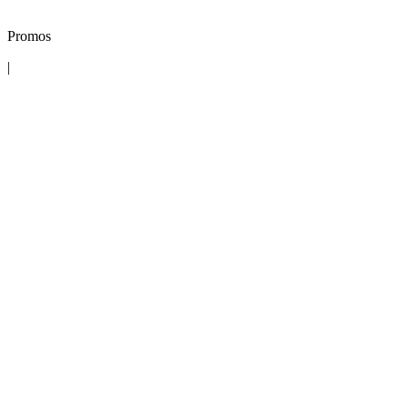
Promos
|