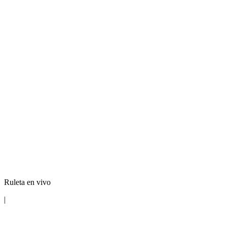
Ruleta en vivo
|