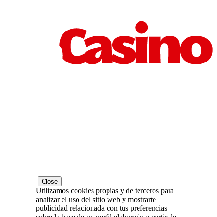
Close
Utilizamos cookies propias y de terceros para
analizar el uso del sitio web y mostrarte
publicidad relacionada con tus preferencias
sobre la base de un perfil elaborado a partir de