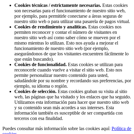
Cookies técnicas / estrictamente necesarias.
Estas cookies
son necesarias para el funcionamiento de nuestro sitio web,
por ejemplo, para permitirle conectarse a áreas seguras de
nuestro sitio web o para utilizar una pasarela de pagos virtual.
Cookies de rendimiento y analíticas.
Estas cookies nos
permiten reconocer y contar el número de visitantes en
nuestro sitio web así como saber cómo se mueven por el
mismo mientras lo utilizan. Esto nos ayuda a mejorar el
funcionamiento de nuestro sitio web (por ejemplo,
asegurándonos de que los visitantes encuentren fácilmente lo
que están buscando).
Cookies de funcionalidad.
Estas cookies se utilizan para
reconocerle cuando vuelve a visitar el sitio web. Esto nos
permite personalizar nuestro contenido para usted,
saludándole por su nombre y recordando sus preferencias, por
ejemplo, su idioma o región.
Cookies de selección.
Estas cookies graban su visita al sitio
web, las páginas que ha visitado y los enlaces que ha seguido.
Utilizamos esta información para hacer que nuestro sitio web
y su contenido sean más acordes a sus intereses. Esta
información también es susceptible de ser compartida con
terceros con esa finalidad.
Puedes consultar más información sobre las cookies aquí:
Política de
cookies