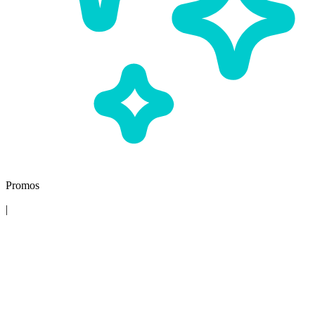
Promos
|