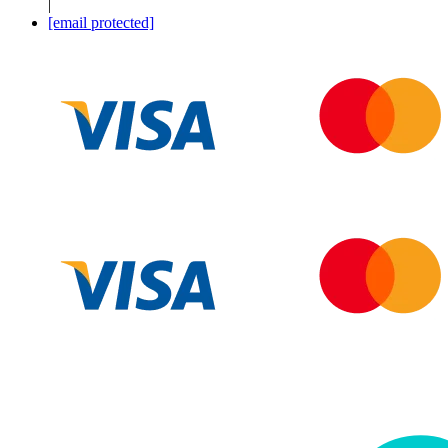
|
[email protected]