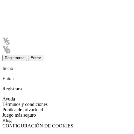
Registrarse
Entrar
Inicio
Entrar
Registrarse
Ayuda
Términos y condiciones
Política de privacidad
Juego más seguro
Blog
CONFIGURACIÓN DE COOKIES