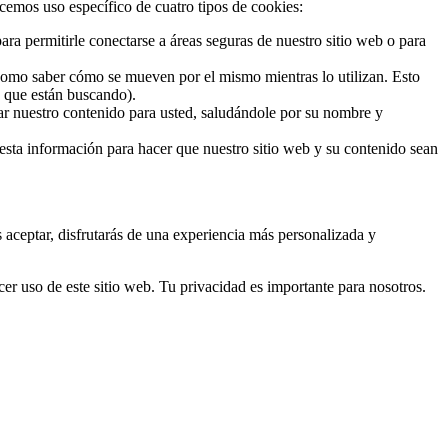
acemos uso específico de cuatro tipos de cookies:
ra permitirle conectarse a áreas seguras de nuestro sitio web o para
 como saber cómo se mueven por el mismo mientras lo utilizan. Esto
o que están buscando).
zar nuestro contenido para usted, saludándole por su nombre y
s esta información para hacer que nuestro sitio web y su contenido sean
s aceptar, disfrutarás de una experiencia más personalizada y
er uso de este sitio web. Tu privacidad es importante para nosotros.