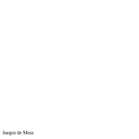
Juegos de Mesa