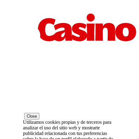
Close
Utilizamos cookies propias y de terceros para
analizar el uso del sitio web y mostrarte
publicidad relacionada con tus preferencias
sobre la base de un perfil elaborado a partir de