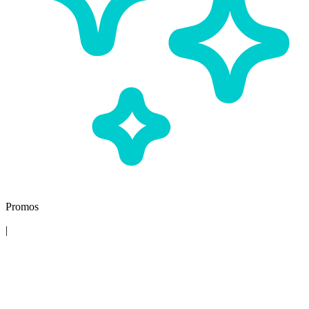
Promos
|