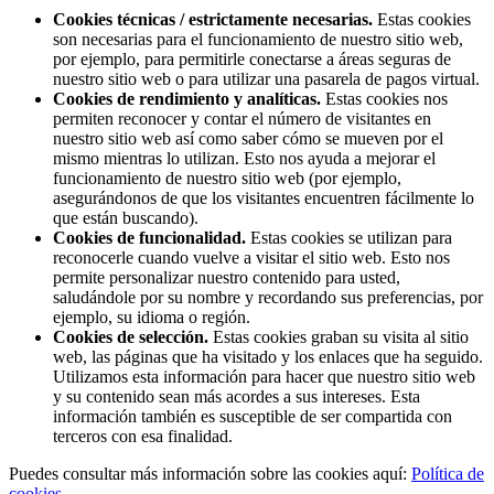
Cookies técnicas / estrictamente necesarias.
Estas cookies
son necesarias para el funcionamiento de nuestro sitio web,
por ejemplo, para permitirle conectarse a áreas seguras de
nuestro sitio web o para utilizar una pasarela de pagos virtual.
Cookies de rendimiento y analíticas.
Estas cookies nos
permiten reconocer y contar el número de visitantes en
nuestro sitio web así como saber cómo se mueven por el
mismo mientras lo utilizan. Esto nos ayuda a mejorar el
funcionamiento de nuestro sitio web (por ejemplo,
asegurándonos de que los visitantes encuentren fácilmente lo
que están buscando).
Cookies de funcionalidad.
Estas cookies se utilizan para
reconocerle cuando vuelve a visitar el sitio web. Esto nos
permite personalizar nuestro contenido para usted,
saludándole por su nombre y recordando sus preferencias, por
ejemplo, su idioma o región.
Cookies de selección.
Estas cookies graban su visita al sitio
web, las páginas que ha visitado y los enlaces que ha seguido.
Utilizamos esta información para hacer que nuestro sitio web
y su contenido sean más acordes a sus intereses. Esta
información también es susceptible de ser compartida con
terceros con esa finalidad.
Puedes consultar más información sobre las cookies aquí:
Política de
cookies