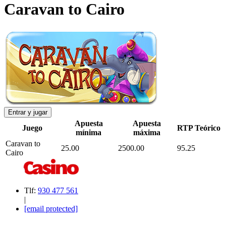
Caravan to Cairo
Entrar y jugar
Apuesta
Apuesta
Juego
RTP Teórico
mínima
máxima
Caravan to
25.00
2500.00
95.25
Cairo
Tlf:
930 477 561
|
[email protected]