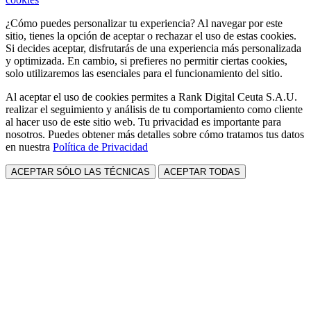
¿Cómo puedes personalizar tu experiencia? Al navegar por este
sitio, tienes la opción de aceptar o rechazar el uso de estas cookies.
Si decides aceptar, disfrutarás de una experiencia más personalizada
y optimizada. En cambio, si prefieres no permitir ciertas cookies,
solo utilizaremos las esenciales para el funcionamiento del sitio.
Al aceptar el uso de cookies permites a Rank Digital Ceuta S.A.U.
realizar el seguimiento y análisis de tu comportamiento como cliente
al hacer uso de este sitio web. Tu privacidad es importante para
nosotros. Puedes obtener más detalles sobre cómo tratamos tus datos
en nuestra
Política de Privacidad
ACEPTAR SÓLO LAS TÉCNICAS
ACEPTAR TODAS