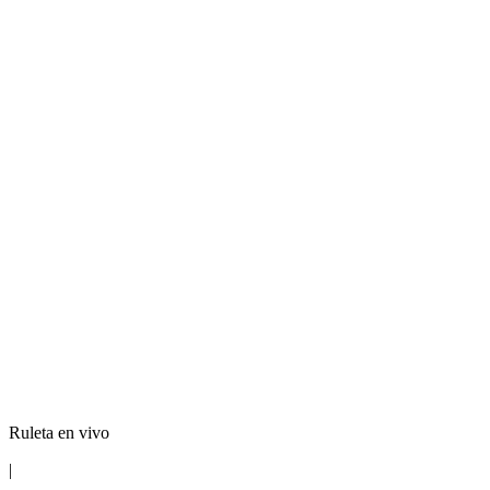
Ruleta en vivo
|