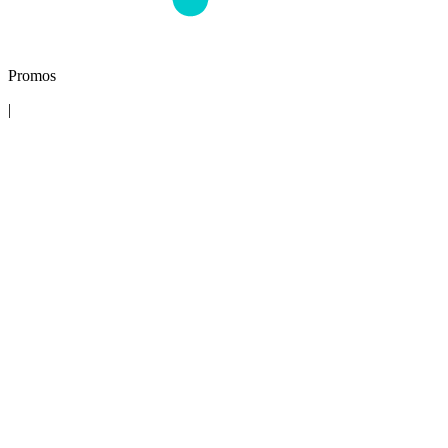
Promos
|