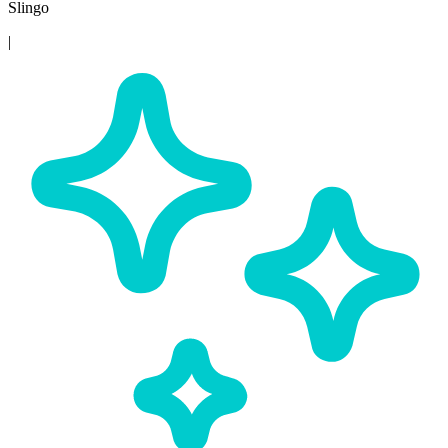
Slingo
|