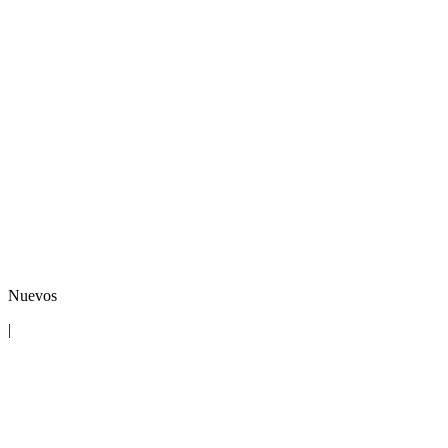
Nuevos
|