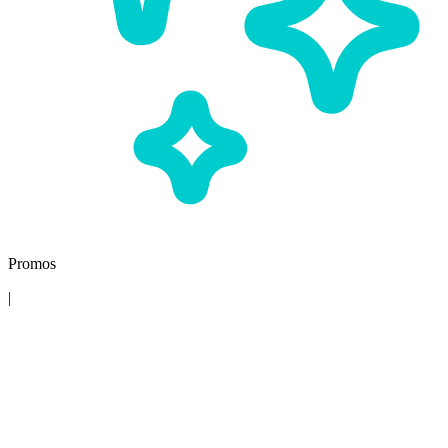
Promos
|