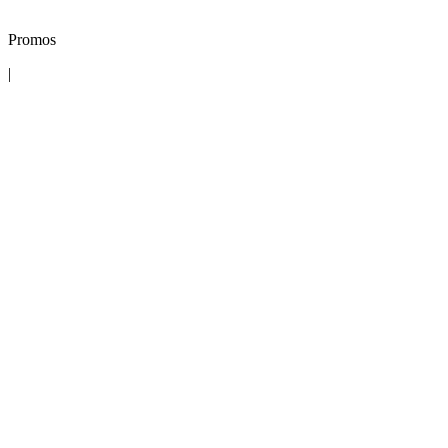
Promos
|