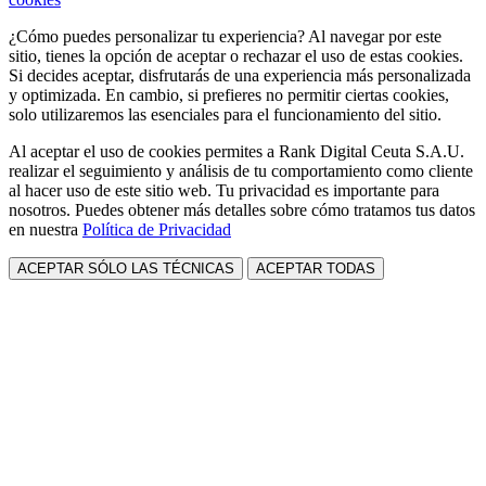
¿Cómo puedes personalizar tu experiencia? Al navegar por este
sitio, tienes la opción de aceptar o rechazar el uso de estas cookies.
Si decides aceptar, disfrutarás de una experiencia más personalizada
y optimizada. En cambio, si prefieres no permitir ciertas cookies,
solo utilizaremos las esenciales para el funcionamiento del sitio.
Al aceptar el uso de cookies permites a Rank Digital Ceuta S.A.U.
realizar el seguimiento y análisis de tu comportamiento como cliente
al hacer uso de este sitio web. Tu privacidad es importante para
nosotros. Puedes obtener más detalles sobre cómo tratamos tus datos
en nuestra
Política de Privacidad
ACEPTAR SÓLO LAS TÉCNICAS
ACEPTAR TODAS