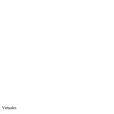
Virtuales