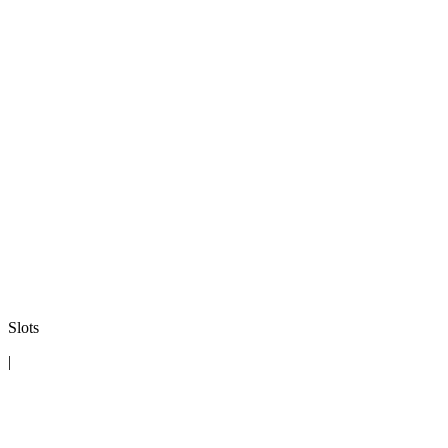
Slots
|