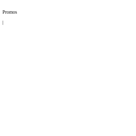
Promos
|