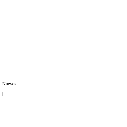
Nuevos
|