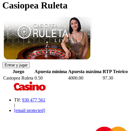
Casiopea Ruleta
Entrar y jugar
Juego
Apuesta mínima
Apuesta máxima
RTP Teórico
Casiopea Ruleta
0.50
4000.00
97.30
Tlf:
930 477 561
|
[email protected]