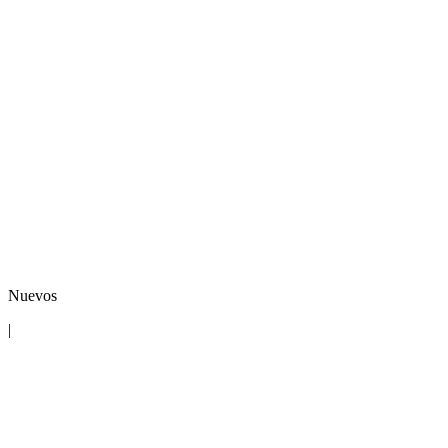
Nuevos
|