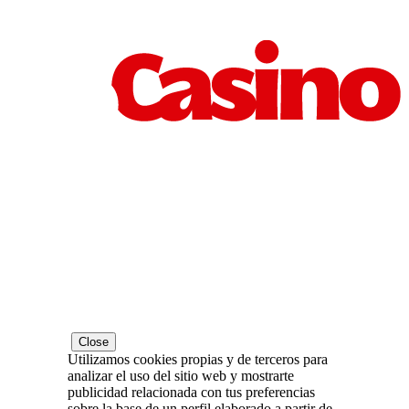
Close
Utilizamos cookies propias y de terceros para
analizar el uso del sitio web y mostrarte
publicidad relacionada con tus preferencias
sobre la base de un perfil elaborado a partir de