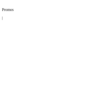
Promos
|