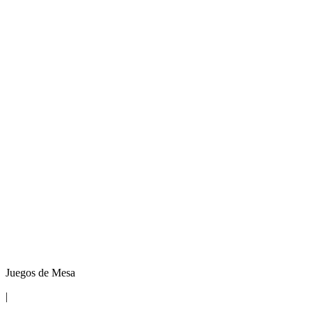
Juegos de Mesa
|