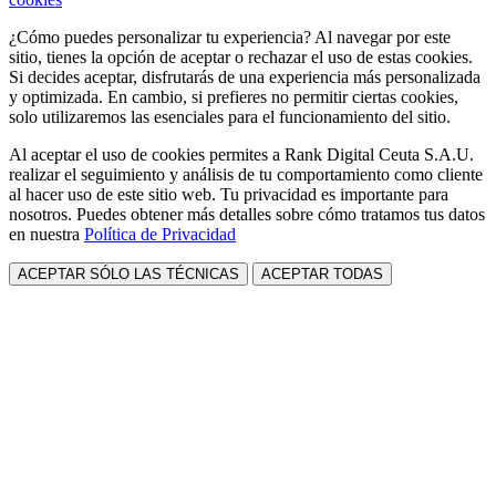
¿Cómo puedes personalizar tu experiencia? Al navegar por este
sitio, tienes la opción de aceptar o rechazar el uso de estas cookies.
Si decides aceptar, disfrutarás de una experiencia más personalizada
y optimizada. En cambio, si prefieres no permitir ciertas cookies,
solo utilizaremos las esenciales para el funcionamiento del sitio.
Al aceptar el uso de cookies permites a Rank Digital Ceuta S.A.U.
realizar el seguimiento y análisis de tu comportamiento como cliente
al hacer uso de este sitio web. Tu privacidad es importante para
nosotros. Puedes obtener más detalles sobre cómo tratamos tus datos
en nuestra
Política de Privacidad
ACEPTAR SÓLO LAS TÉCNICAS
ACEPTAR TODAS