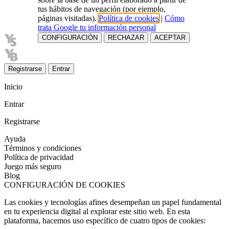
tus hábitos de navegación (por ejemplo,
páginas visitadas).
Política de cookies
|
Cómo
trata Google tu información personal
CONFIGURACIÓN
RECHAZAR
ACEPTAR
Registrarse
Entrar
Inicio
Entrar
Registrarse
Ayuda
Términos y condiciones
Política de privacidad
Juego más seguro
Blog
CONFIGURACIÓN DE COOKIES
Las cookies y tecnologías afines desempeñan un papel fundamental
en tu experiencia digital al explorar este sitio web. En esta
plataforma, hacemos uso específico de cuatro tipos de cookies: