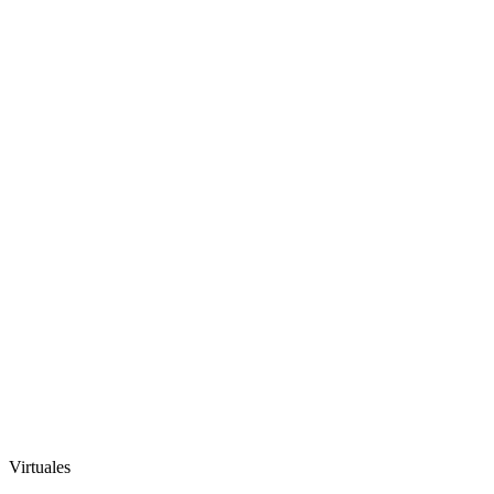
Virtuales