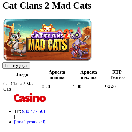
Cat Clans 2 Mad Cats
Entrar y jugar
Apuesta
Apuesta
RTP
Juego
mínima
máxima
Teórico
Cat Clans 2 Mad
0.20
5.00
94.40
Cats
Tlf:
930 477 561
|
[email protected]