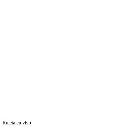
Ruleta en vivo
|