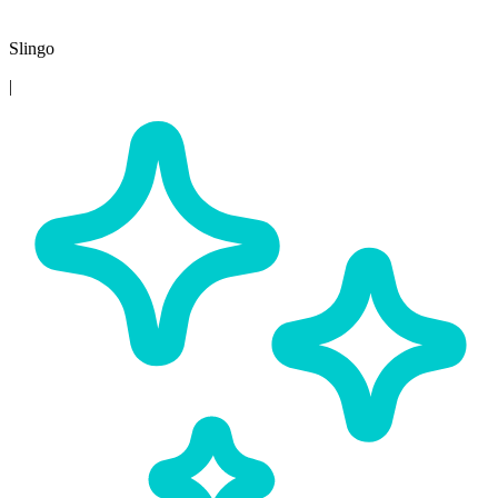
Slingo
|