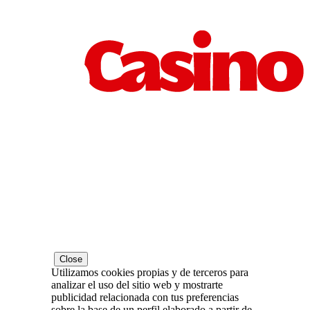
Close
Utilizamos cookies propias y de terceros para
analizar el uso del sitio web y mostrarte
publicidad relacionada con tus preferencias
sobre la base de un perfil elaborado a partir de