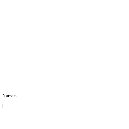
Nuevos
|