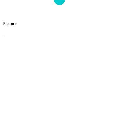
Promos
|