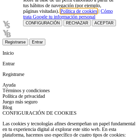
tus hábitos de navegación (por ejemplo,
páginas visitadas).
Política de cookies
|
Cómo
trata Google tu información personal
CONFIGURACIÓN
RECHAZAR
ACEPTAR
Registrarse
Entrar
Inicio
Entrar
Registrarse
Ayuda
Términos y condiciones
Política de privacidad
Juego más seguro
Blog
CONFIGURACIÓN DE COOKIES
Las cookies y tecnologías afines desempeñan un papel fundamental
en tu experiencia digital al explorar este sitio web. En esta
plataforma, hacemos uso específico de cuatro tipos de cookies: