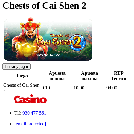
Chests of Cai Shen 2
Entrar y jugar
Apuesta
Apuesta
RTP
Juego
mínima
máxima
Teórico
Chests of Cai Shen
0.10
10.00
94.00
2
Tlf:
930 477 561
|
[email protected]