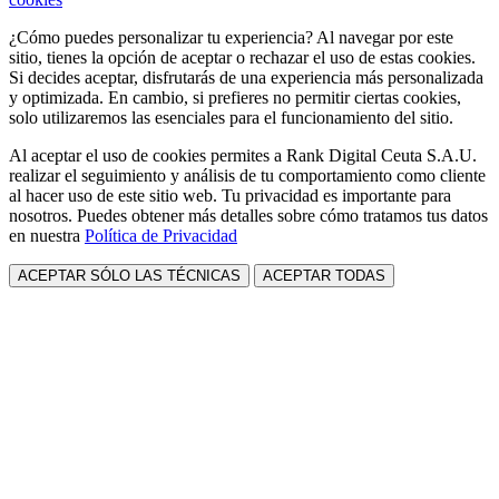
¿Cómo puedes personalizar tu experiencia? Al navegar por este
sitio, tienes la opción de aceptar o rechazar el uso de estas cookies.
Si decides aceptar, disfrutarás de una experiencia más personalizada
y optimizada. En cambio, si prefieres no permitir ciertas cookies,
solo utilizaremos las esenciales para el funcionamiento del sitio.
Al aceptar el uso de cookies permites a Rank Digital Ceuta S.A.U.
realizar el seguimiento y análisis de tu comportamiento como cliente
al hacer uso de este sitio web. Tu privacidad es importante para
nosotros. Puedes obtener más detalles sobre cómo tratamos tus datos
en nuestra
Política de Privacidad
ACEPTAR SÓLO LAS TÉCNICAS
ACEPTAR TODAS