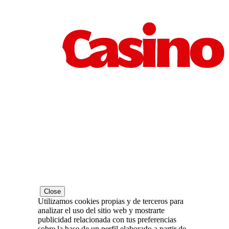
Close
Utilizamos cookies propias y de terceros para
analizar el uso del sitio web y mostrarte
publicidad relacionada con tus preferencias
sobre la base de un perfil elaborado a partir de