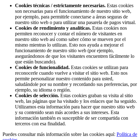
Cookies técnicas / estrictamente necesarias.
Estas cookies
son necesarias para el funcionamiento de nuestro sitio web,
por ejemplo, para permitirle conectarse a áreas seguras de
nuestro sitio web o para utilizar una pasarela de pagos virtual.
Cookies de rendimiento y analíticas.
Estas cookies nos
permiten reconocer y contar el número de visitantes en
nuestro sitio web así como saber cómo se mueven por el
mismo mientras lo utilizan. Esto nos ayuda a mejorar el
funcionamiento de nuestro sitio web (por ejemplo,
asegurándonos de que los visitantes encuentren fácilmente lo
que están buscando).
Cookies de funcionalidad.
Estas cookies se utilizan para
reconocerle cuando vuelve a visitar el sitio web. Esto nos
permite personalizar nuestro contenido para usted,
saludándole por su nombre y recordando sus preferencias, por
ejemplo, su idioma o región.
Cookies de selección.
Estas cookies graban su visita al sitio
web, las páginas que ha visitado y los enlaces que ha seguido.
Utilizamos esta información para hacer que nuestro sitio web
y su contenido sean más acordes a sus intereses. Esta
información también es susceptible de ser compartida con
terceros con esa finalidad.
Puedes consultar más información sobre las cookies aquí:
Política de
cookies