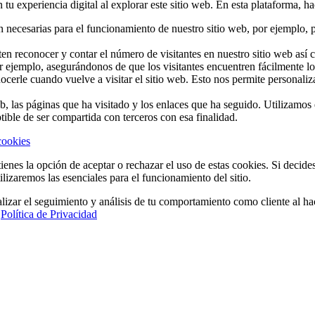
u experiencia digital al explorar este sitio web. En esta plataforma, h
 necesarias para el funcionamiento de nuestro sitio web, por ejemplo, pa
en reconocer y contar el número de visitantes en nuestro sitio web así
r ejemplo, asegurándonos de que los visitantes encuentren fácilmente l
nocerle cuando vuelve a visitar el sitio web. Esto nos permite personali
eb, las páginas que ha visitado y los enlaces que ha seguido. Utilizamo
tible de ser compartida con terceros con esa finalidad.
cookies
ienes la opción de aceptar o rechazar el uso de estas cookies. Si decide
ilizaremos las esenciales para el funcionamiento del sitio.
lizar el seguimiento y análisis de tu comportamiento como cliente al hac
a
Política de Privacidad