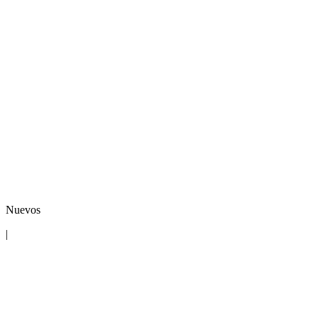
Nuevos
|