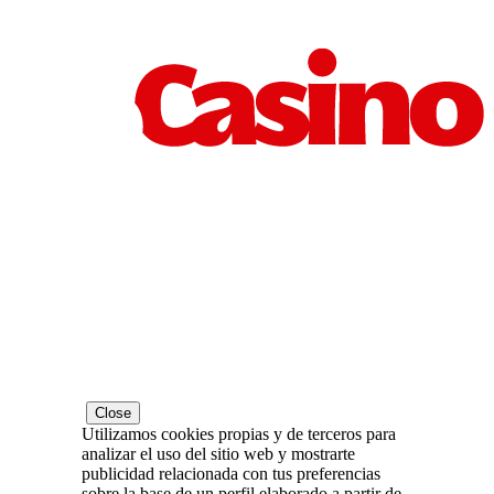
Close
Utilizamos cookies propias y de terceros para
analizar el uso del sitio web y mostrarte
publicidad relacionada con tus preferencias
sobre la base de un perfil elaborado a partir de