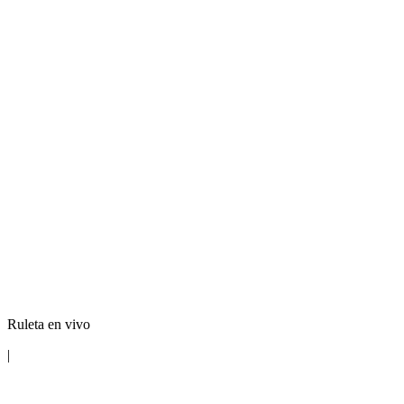
Ruleta en vivo
|