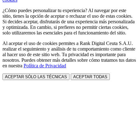
¿Cómo puedes personalizar tu experiencia? Al navegar por este
sitio, tienes la opción de aceptar o rechazar el uso de estas cookies.
Si decides aceptar, disfrutarás de una experiencia más personalizada
y optimizada. En cambio, si prefieres no permitir ciertas cookies,
solo utilizaremos las esenciales para el funcionamiento del sitio.
Al aceptar el uso de cookies permites a Rank Digital Ceuta S.A.U.
realizar el seguimiento y análisis de tu comportamiento como cliente
al hacer uso de este sitio web. Tu privacidad es importante para
nosotros. Puedes obtener más detalles sobre cómo tratamos tus datos
en nuestra
Política de Privacidad
ACEPTAR SÓLO LAS TÉCNICAS
ACEPTAR TODAS