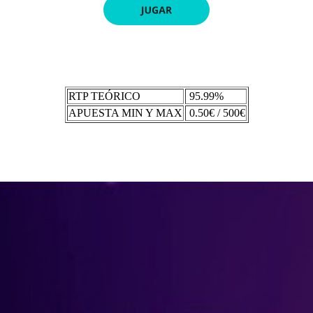
RTP TEÓRICO
95.99%
APUESTA MIN Y MAX
0.50€ / 500€