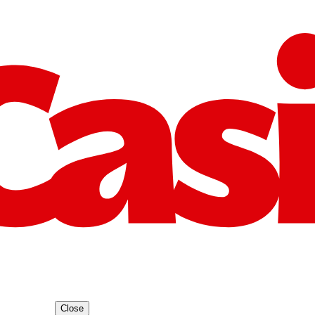
Close