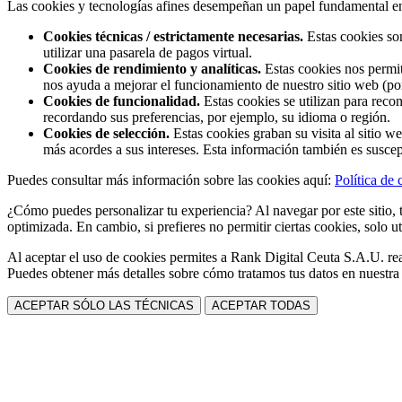
Las cookies y tecnologías afines desempeñan un papel fundamental en t
Cookies técnicas / estrictamente necesarias.
Estas cookies son
utilizar una pasarela de pagos virtual.
Cookies de rendimiento y analíticas.
Estas cookies nos permit
nos ayuda a mejorar el funcionamiento de nuestro sitio web (po
Cookies de funcionalidad.
Estas cookies se utilizan para reco
recordando sus preferencias, por ejemplo, su idioma o región.
Cookies de selección.
Estas cookies graban su visita al sitio w
más acordes a sus intereses. Esta información también es suscep
Puedes consultar más información sobre las cookies aquí:
Política de 
¿Cómo puedes personalizar tu experiencia? Al navegar por este sitio, t
optimizada. En cambio, si prefieres no permitir ciertas cookies, solo ut
Al aceptar el uso de cookies permites a Rank Digital Ceuta S.A.U. rea
Puedes obtener más detalles sobre cómo tratamos tus datos en nuestr
ACEPTAR SÓLO LAS TÉCNICAS
ACEPTAR TODAS