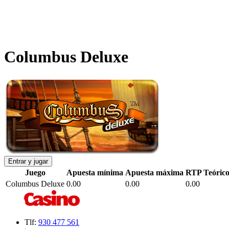
Columbus Deluxe
Entrar y jugar
Juego
Apuesta mínima
Apuesta máxima
RTP Teóric
Columbus Deluxe
0.00
0.00
0.00
Tlf:
930 477 561