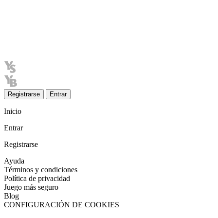
Registrarse
Entrar
Inicio
Entrar
Registrarse
Ayuda
Términos y condiciones
Política de privacidad
Juego más seguro
Blog
CONFIGURACIÓN DE COOKIES