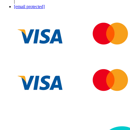
|
[email protected]