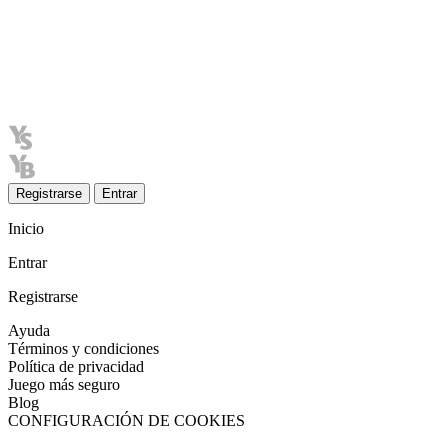
Registrarse
Entrar
Inicio
Entrar
Registrarse
Ayuda
Términos y condiciones
Política de privacidad
Juego más seguro
Blog
CONFIGURACIÓN DE COOKIES