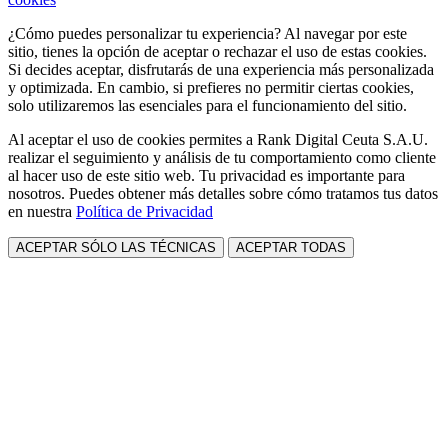
¿Cómo puedes personalizar tu experiencia? Al navegar por este
sitio, tienes la opción de aceptar o rechazar el uso de estas cookies.
Si decides aceptar, disfrutarás de una experiencia más personalizada
y optimizada. En cambio, si prefieres no permitir ciertas cookies,
solo utilizaremos las esenciales para el funcionamiento del sitio.
Al aceptar el uso de cookies permites a Rank Digital Ceuta S.A.U.
realizar el seguimiento y análisis de tu comportamiento como cliente
al hacer uso de este sitio web. Tu privacidad es importante para
nosotros. Puedes obtener más detalles sobre cómo tratamos tus datos
en nuestra
Política de Privacidad
ACEPTAR SÓLO LAS TÉCNICAS
ACEPTAR TODAS