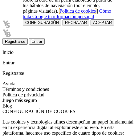
tus hábitos de navegación (por ejemplo,
páginas visitadas).
Política de cookies
|
Cómo
trata Google tu información personal
CONFIGURACIÓN
RECHAZAR
ACEPTAR
Registrarse
Entrar
Inicio
Entrar
Registrarse
Ayuda
Términos y condiciones
Política de privacidad
Juego más seguro
Blog
CONFIGURACIÓN DE COOKIES
Las cookies y tecnologías afines desempeñan un papel fundamental
en tu experiencia digital al explorar este sitio web. En esta
plataforma, hacemos uso específico de cuatro tipos de cookies: