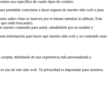
acemos uso específico de cuatro tipos de cookies:
ra permitirle conectarse a áreas seguras de nuestro sitio web o para
 como saber cómo se mueven por el mismo mientras lo utilizan. Esto
o que están buscando).
zar nuestro contenido para usted, saludándole por su nombre y
s esta información para hacer que nuestro sitio web y su contenido sean
s aceptar, disfrutarás de una experiencia más personalizada y
er uso de este sitio web. Tu privacidad es importante para nosotros.