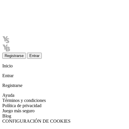
Registrarse
Entrar
Inicio
Entrar
Registrarse
Ayuda
Términos y condiciones
Política de privacidad
Juego más seguro
Blog
CONFIGURACIÓN DE COOKIES