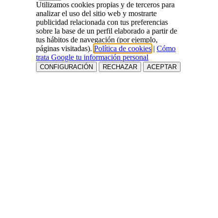
Utilizamos cookies propias y de terceros para
analizar el uso del sitio web y mostrarte
publicidad relacionada con tus preferencias
sobre la base de un perfil elaborado a partir de
tus hábitos de navegación (por ejemplo,
páginas visitadas).
Política de cookies
|
Cómo
trata Google tu información personal
CONFIGURACIÓN
RECHAZAR
ACEPTAR