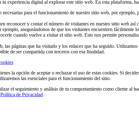
u experiencia digital al explorar este sitio web. En esta plataforma, h
 necesarias para el funcionamiento de nuestro sitio web, por ejemplo, pa
en reconocer y contar el número de visitantes en nuestro sitio web así
r ejemplo, asegurándonos de que los visitantes encuentren fácilmente l
nocerle cuando vuelve a visitar el sitio web. Esto nos permite personali
eb, las páginas que ha visitado y los enlaces que ha seguido. Utilizamo
tible de ser compartida con terceros con esa finalidad.
cookies
ienes la opción de aceptar o rechazar el uso de estas cookies. Si decide
ilizaremos las esenciales para el funcionamiento del sitio.
lizar el seguimiento y análisis de tu comportamiento como cliente al hac
a
Política de Privacidad