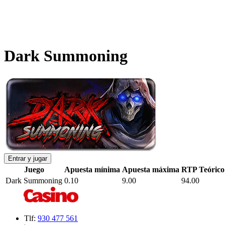
Dark Summoning
Entrar y jugar
Juego
Apuesta mínima
Apuesta máxima
RTP Teórico
Dark Summoning
0.10
9.00
94.00
Tlf:
930 477 561