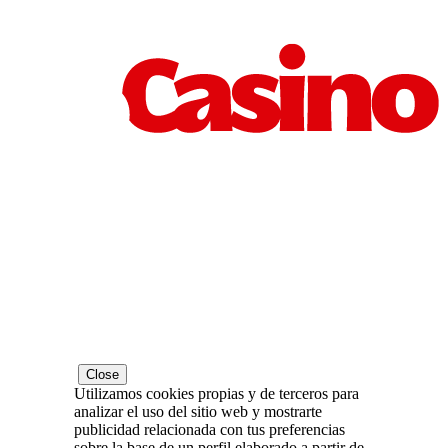
Close
Utilizamos cookies propias y de terceros para
analizar el uso del sitio web y mostrarte
publicidad relacionada con tus preferencias
sobre la base de un perfil elaborado a partir de