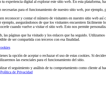
u experiencia digital al explorar este sitio web. En esta plataforma, h
 necesarias para el funcionamiento de nuestro sitio web, por ejemplo, pa
en reconocer y contar el número de visitantes en nuestro sitio web así
r ejemplo, asegurándonos de que los visitantes encuentren fácilmente l
nocerle cuando vuelve a visitar el sitio web. Esto nos permite personali
eb, las páginas que ha visitado y los enlaces que ha seguido. Utilizamo
tible de ser compartida con terceros con esa finalidad.
cookies
ienes la opción de aceptar o rechazar el uso de estas cookies. Si decide
ilizaremos las esenciales para el funcionamiento del sitio.
lizar el seguimiento y análisis de tu comportamiento como cliente al hac
a
Política de Privacidad