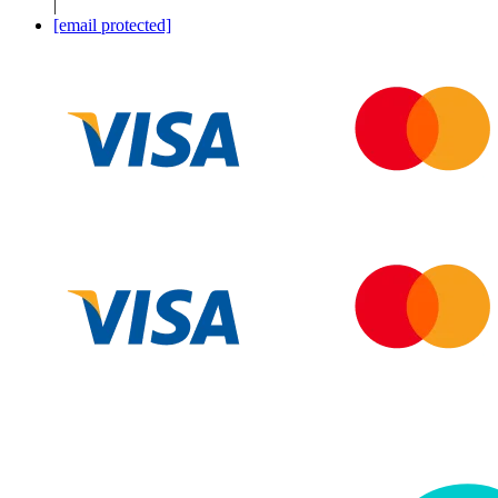
|
[email protected]