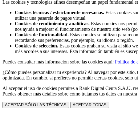
Las cookies y tecnologías afines desempeñan un papel fundamental en t
Cookies técnicas / estrictamente necesarias.
Estas cookies son
utilizar una pasarela de pagos virtual.
Cookies de rendimiento y analíticas.
Estas cookies nos permit
nos ayuda a mejorar el funcionamiento de nuestro sitio web (po
Cookies de funcionalidad.
Estas cookies se utilizan para reco
recordando sus preferencias, por ejemplo, su idioma o región.
Cookies de selección.
Estas cookies graban su visita al sitio w
más acordes a sus intereses. Esta información también es suscep
Puedes consultar más información sobre las cookies aquí:
Política de 
¿Cómo puedes personalizar tu experiencia? Al navegar por este sitio, t
optimizada. En cambio, si prefieres no permitir ciertas cookies, solo ut
Al aceptar el uso de cookies permites a Rank Digital Ceuta S.A.U. rea
Puedes obtener más detalles sobre cómo tratamos tus datos en nuestr
ACEPTAR SÓLO LAS TÉCNICAS
ACEPTAR TODAS