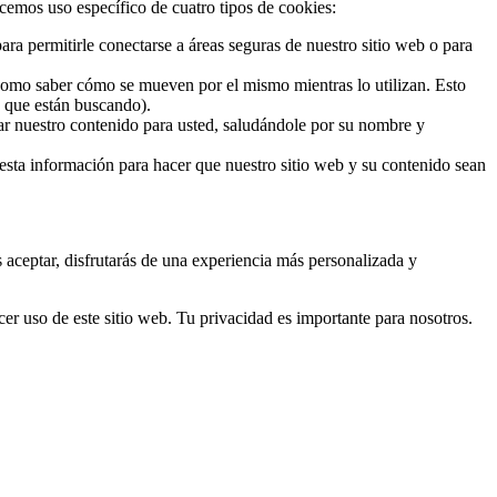
acemos uso específico de cuatro tipos de cookies:
ra permitirle conectarse a áreas seguras de nuestro sitio web o para
 como saber cómo se mueven por el mismo mientras lo utilizan. Esto
o que están buscando).
zar nuestro contenido para usted, saludándole por su nombre y
s esta información para hacer que nuestro sitio web y su contenido sean
s aceptar, disfrutarás de una experiencia más personalizada y
er uso de este sitio web. Tu privacidad es importante para nosotros.