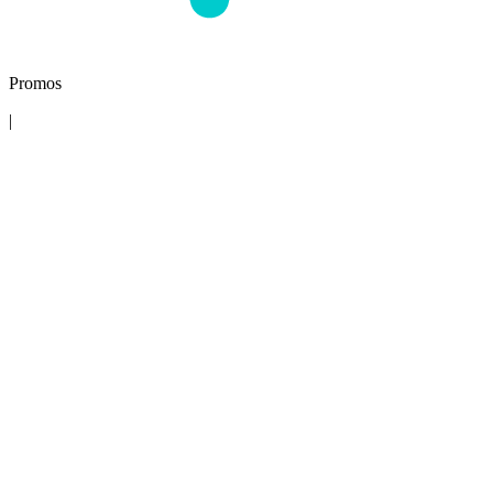
Promos
|