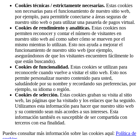
Cookies técnicas / estrictamente necesarias.
Estas cookies
son necesarias para el funcionamiento de nuestro sitio web,
por ejemplo, para permitirle conectarse a áreas seguras de
nuestro sitio web o para utilizar una pasarela de pagos virtual.
Cookies de rendimiento y analíticas.
Estas cookies nos
permiten reconocer y contar el número de visitantes en
nuestro sitio web así como saber cómo se mueven por el
mismo mientras lo utilizan. Esto nos ayuda a mejorar el
funcionamiento de nuestro sitio web (por ejemplo,
asegurándonos de que los visitantes encuentren fácilmente lo
que están buscando).
Cookies de funcionalidad.
Estas cookies se utilizan para
reconocerle cuando vuelve a visitar el sitio web. Esto nos
permite personalizar nuestro contenido para usted,
saludándole por su nombre y recordando sus preferencias, por
ejemplo, su idioma o región.
Cookies de selección.
Estas cookies graban su visita al sitio
web, las páginas que ha visitado y los enlaces que ha seguido.
Utilizamos esta información para hacer que nuestro sitio web
y su contenido sean más acordes a sus intereses. Esta
información también es susceptible de ser compartida con
terceros con esa finalidad.
Puedes consultar más información sobre las cookies aquí:
Política de
cookies