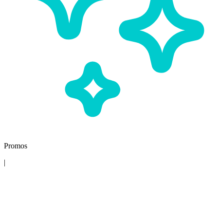
Promos
|