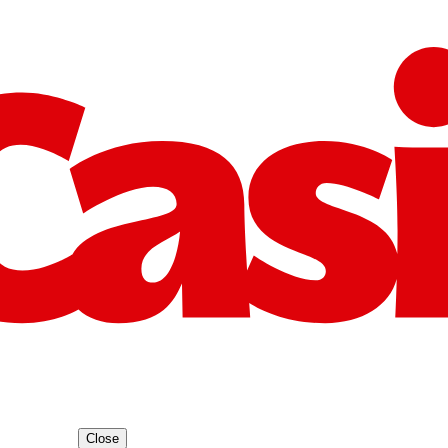
Close