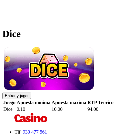
Dice
Entrar y jugar
Juego
Apuesta mínima
Apuesta máxima
RTP Teórico
Dice
0.10
10.00
94.00
Tlf:
930 477 561