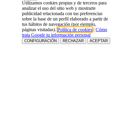
Utilizamos cookies propias y de terceros para
analizar el uso del sitio web y mostrarte
publicidad relacionada con tus preferencias
sobre la base de un perfil elaborado a partir de
tus hábitos de navegación (por ejemplo,
páginas visitadas).
Política de cookies
|
Cómo
trata Google tu información personal
CONFIGURACIÓN
RECHAZAR
ACEPTAR